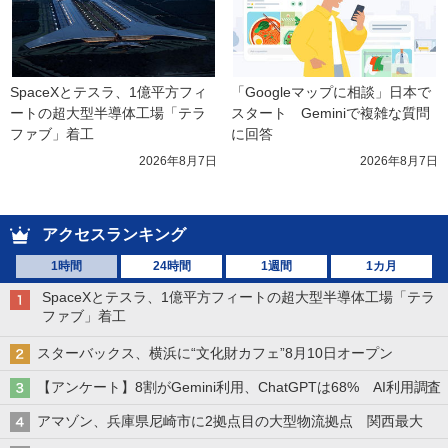
SpaceXとテスラ、1億平方フィ
「Googleマップに相談」日本で
ートの超大型半導体工場「テラ
スタート　Geminiで複雑な質問
ファブ」着工
に回答
2026年8月7日
2026年8月7日
アクセスランキング
1時間
24時間
1週間
1カ月
SpaceXとテスラ、1億平方フィートの超大型半導体工場「テラ
ファブ」着工
スターバックス、横浜に“文化財カフェ”8月10日オープン
【アンケート】8割がGemini利用、ChatGPTは68% AI利用調査
アマゾン、兵庫県尼崎市に2拠点目の大型物流拠点 関西最大