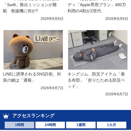
「Swift」救出ミッションが難
ディ「Apple専用プラン」480万
航　救援機に何が?
利用の4割がZ世代
2026年8月6日
2026年8月6日
LINEに誘導されるSNS詐欺、対
キングジム、防災アイテム「着
策の鍵は「通報」
る布団」「折りたためる防災ベ
ッド」
2026年8月7日
2026年8月7日
アクセスランキング
1時間
24時間
1週間
1カ月