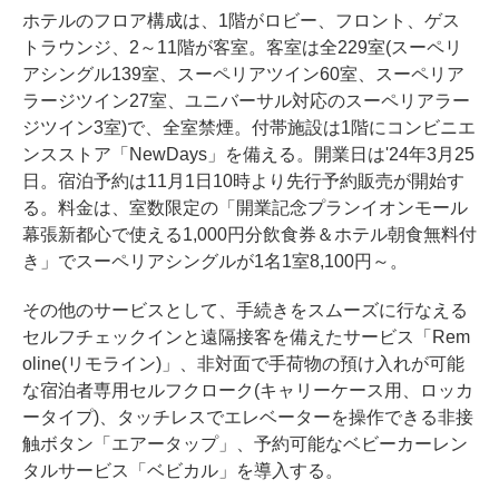
ホテルのフロア構成は、1階がロビー、フロント、ゲス
トラウンジ、2～11階が客室。客室は全229室(スーペリ
アシングル139室、スーペリアツイン60室、スーペリア
ラージツイン27室、ユニバーサル対応のスーペリアラー
ジツイン3室)で、全室禁煙。付帯施設は1階にコンビニエ
ンスストア「NewDays」を備える。開業日は'24年3月25
日。宿泊予約は11月1日10時より先行予約販売が開始す
る。料金は、室数限定の「開業記念プランイオンモール
幕張新都心で使える1,000円分飲食券＆ホテル朝食無料付
き」でスーペリアシングルが1名1室8,100円～。
その他のサービスとして、手続きをスムーズに行なえる
セルフチェックインと遠隔接客を備えたサービス「Rem
oline(リモライン)」、非対面で手荷物の預け入れが可能
な宿泊者専用セルフクローク(キャリーケース用、ロッカ
ータイプ)、タッチレスでエレベーターを操作できる非接
触ボタン「エアータップ」、予約可能なベビーカーレン
タルサービス「ベビカル」を導入する。