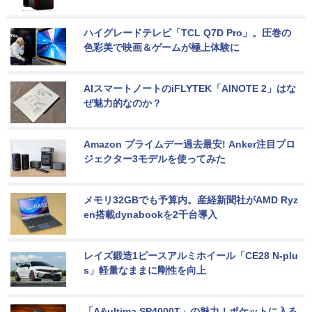
ハイグレードテレビ「TCL Q7D Pro」。圧巻の
色彩美で映画＆ゲームが極上体験に
AIスマートノートのiFLYTEK「AINOTE 2」はな
ぜ魅力的なのか？
Amazon プライムデー過去最安! Anker注目プロ
ジェクター3モデルを使ってみた
メモリ32GBでも予算内。産経新聞社がAMD Ryz
en搭載dynabookを2千台導入
レイズ鍛造1ピースアルミホイール「CE28 N-plu
s」軽量なままに剛性を向上
「A&ultima SP4000T」の魅力！ポケットに入る