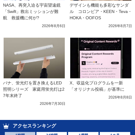
NASA、再突入迫る宇宙望遠鏡
デザインも機能も多彩なサンダ
「Swift」救出ミッションが難
ル　コロンビア・KEEN・Teva・
航　救援機に何が?
HOKA・OOFOS
2026年8月6日
2026年8月7日
パナ、蛍光灯を置き換えるLED
X、収益化プログラムを一新　
照明シリーズ　家庭用蛍光灯は2
「オリジナル投稿」が基準に
7年末終了
2026年8月8日
2026年7月30日
アクセスランキング