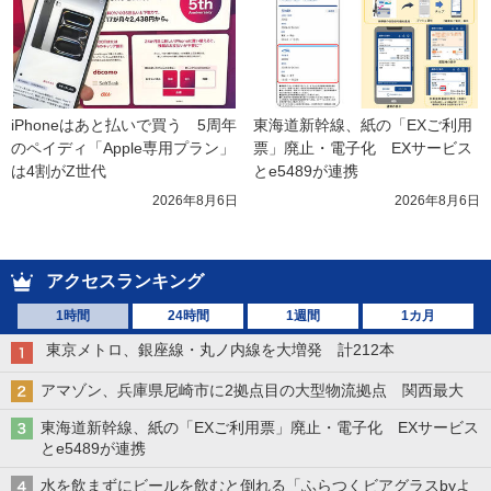
iPhoneはあと払いで買う　5周年
東海道新幹線、紙の「EXご利用
のペイディ「Apple専用プラン」
票」廃止・電子化　EXサービス
は4割がZ世代
とe5489が連携
2026年8月6日
2026年8月6日
アクセスランキング
1時間
24時間
1週間
1カ月
東京メトロ、銀座線・丸ノ内線を大増発 計212本
アマゾン、兵庫県尼崎市に2拠点目の大型物流拠点 関西最大
東海道新幹線、紙の「EXご利用票」廃止・電子化 EXサービス
とe5489が連携
水を飲まずにビールを飲むと倒れる「ふらつくビアグラスbyよ