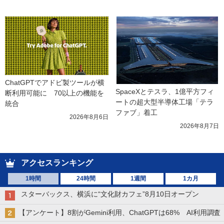
ChatGPTでアドビ製ツールが横
SpaceXとテスラ、1億平方フィ
断利用可能に　70以上の機能を
ートの超大型半導体工場「テラ
統合
ファブ」着工
2026年8月6日
2026年8月7日
アクセスランキング
1時間
24時間
1週間
1カ月
スターバックス、横浜に“文化財カフェ”8月10日オープン
【アンケート】8割がGemini利用、ChatGPTは68% AI利用調査