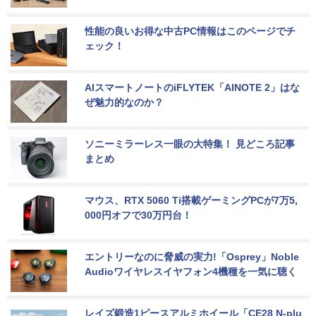
性能の良いお得な中古PC情報はこのページでチ
ェック！
AIスマートノートのiFLYTEK「AINOTE 2」はな
ぜ魅力的なのか？
ソニーミラーレス一眼の大特集！ 見どころ記事
まとめ
マウス、RTX 5060 Ti搭載ゲーミングPCが7万5,
000円オフで30万円台！
エントリーなのに脅威の実力!「Osprey」Noble 
Audioワイヤレスイヤフォン4機種を一気に聴く
レイズ鍛造1ピースアルミホイール「CE28 N-plu