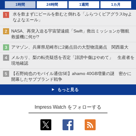
1時間
24時間
1週間
1カ月
水を飲まずにビールを飲むと倒れる「ふらつくビアグラスbyよ
なよなエール」
NASA、再突入迫る宇宙望遠鏡「Swift」救出ミッションが難航
救援機に何が?
アマゾン、兵庫県尼崎市に2拠点目の大型物流拠点 関西最大
メルカリ、梨の転売疑惑を否定「誹謗中傷はやめて」 生産者を
現地確認
【石野純也のモバイル通信SE】ahamo 40GB増量の謎 密かに
開幕したサブブランド戦争
もっと見る
Impress Watch をフォローする