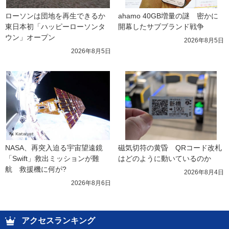
ローソンは団地を再生できるか 
ahamo 40GB増量の謎　密かに
東日本初「ハッピーローソンタ
開幕したサブブランド戦争
ウン」オープン
2026年8月5日
2026年8月5日
NASA、再突入迫る宇宙望遠鏡
磁気切符の黄昏　QRコード改札
「Swift」救出ミッションが難
はどのように動いているのか
航　救援機に何が?
2026年8月4日
2026年8月6日
アクセスランキング