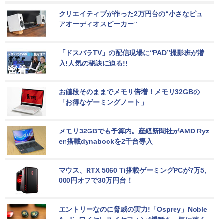
クリエイティブが作った2万円台の“小さなピュ
アオーディオスピーカー”
「ドスパラTV」の配信現場に“PAD”撮影班が潜
入!人気の秘訣に迫る!!
お値段そのままでメモリ倍増！メモリ32GBの
「お得なゲーミングノート」
メモリ32GBでも予算内。産経新聞社がAMD Ryz
en搭載dynabookを2千台導入
マウス、RTX 5060 Ti搭載ゲーミングPCが7万5,
000円オフで30万円台！
エントリーなのに脅威の実力!「Osprey」Noble 