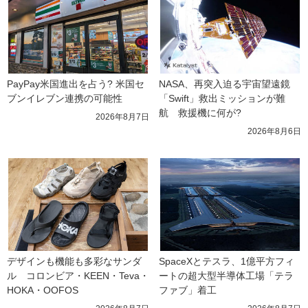
PayPay米国進出を占う? 米国セ
NASA、再突入迫る宇宙望遠鏡
ブンイレブン連携の可能性
「Swift」救出ミッションが難
航　救援機に何が?
2026年8月7日
2026年8月6日
デザインも機能も多彩なサンダ
SpaceXとテスラ、1億平方フィ
ル　コロンビア・KEEN・Teva・
ートの超大型半導体工場「テラ
HOKA・OOFOS
ファブ」着工