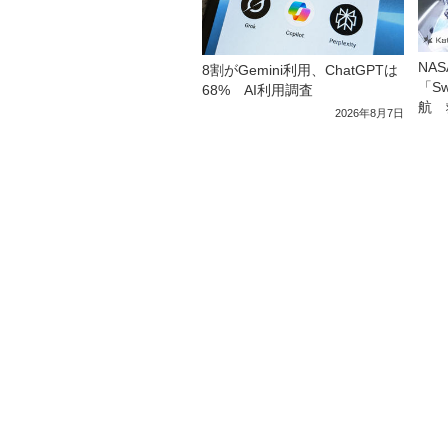
NA
8割がGemini利用、ChatGPTは
「S
68% AI利用調査
航 
2026年8月7日