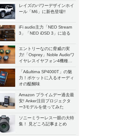
レイズのパワーデザインホイ
ール「M6」に新色登場!!
iFi audio主力「NEO Stream
3」「NEO iDSD 3」に迫る
エントリーなのに脅威の実
力!「Osprey」Noble Audioワ
イヤレスイヤフォン4機種を
一気に聴く
「A&ultima SP4000T」の魅
力！ポケットに入るオーディ
オの醍醐味
Amazon プライムデー過去最
安! Anker注目プロジェクタ
ー3モデルを使ってみた
ソニーミラーレス一眼の大特
集！ 見どころ記事まとめ