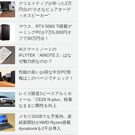
クリエイティブが作った2万
円台の“小さなピュアオーデ
ィオスピーカー”
マウス、RTX 5060 Ti搭載ゲ
ーミングPCが7万5,000円オ
フで30万円台！
AIスマートノートの
iFLYTEK「AINOTE 2」はな
ぜ魅力的なのか？
性能の良いお得な中古PC情
報はこのページでチェック！
レイズ鍛造1ピースアルミホ
イール「CE28 N-plus」軽量
なままに剛性を向上
メモリ32GBでも予算内。産
経新聞社がAMD Ryzen搭載
dynabookを2千台導入