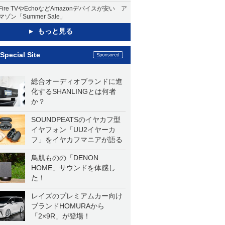
Fire TVやEchoなどAmazonデバイスが安い ア
マゾン「Summer Sale」
もっと見る
Special Site
総合オーディオブランドに進
化するSHANLINGとは何者
か？
SOUNDPEATSのイヤカフ型
イヤフォン「UU2イヤーカ
フ」をイヤカフマニアが語る
鳥肌ものの「DENON
HOME」サウンドを体感し
た！
レイズのプレミアムカー向け
ブランドHOMURAから
「2×9R」が登場！