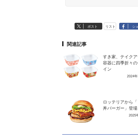
ポスト
リスト
シ
関連記事
すき家、テイクア
容器に四季折々の
イン
2024
ロッテリアから「
丼バーガー」登場
202