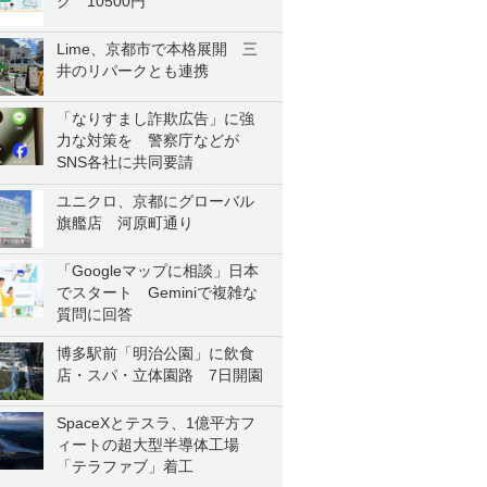
ク 10500円
Lime、京都市で本格展開 三
井のリパークとも連携
「なりすまし詐欺広告」に強
力な対策を 警察庁などが
SNS各社に共同要請
ユニクロ、京都にグローバル
旗艦店 河原町通り
「Googleマップに相談」日本
でスタート Geminiで複雑な
質問に回答
博多駅前「明治公園」に飲食
店・スパ・立体園路 7日開園
SpaceXとテスラ、1億平方フ
ィートの超大型半導体工場
「テラファブ」着工