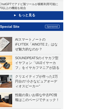
ChatGPTでアドビ製ツールが横断利用可能に
70以上の機能を統合
もっと見る
Special Site
AIスマートノートの
iFLYTEK「AINOTE 2」はな
ぜ魅力的なのか？
SOUNDPEATSのイヤカフ型
イヤフォン「UU2イヤーカ
フ」をイヤカフマニアが語る
クリエイティブが作った2万
円台の“小さなピュアオーデ
ィオスピーカー”
性能の良いお得な中古PC情
報はこのページでチェック！