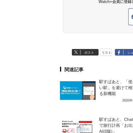
Watch+会員に
ポスト
リスト
シ
関連記事
駅すぱあと、「使
い駅」を避けて検
る新機能
2020
駅すぱあと、Chat
で旅行計画「お出
AI(β版)」