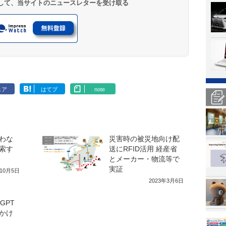
登録して、当サイトのニュースレターを受け取る
ェア
はてブ
note
わな
災害時の被災地向け配
索す
送にRFID活用 経産省
とメーカー・物流等で
実証
年10月5日
2023年3月6日
GPT
かけ