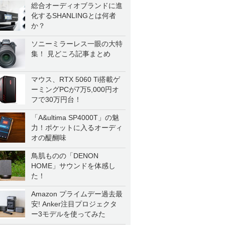
総合オーディオブランドに進
化するSHANLINGとは何者
か？
ソニーミラーレス一眼の大特
集！ 見どころ記事まとめ
マウス、RTX 5060 Ti搭載ゲ
ーミングPCが7万5,000円オ
フで30万円台！
「A&ultima SP4000T」の魅
力！ポケットに入るオーディ
オの醍醐味
鳥肌ものの「DENON
HOME」サウンドを体感し
た！
Amazon プライムデー過去最
安! Anker注目プロジェクタ
ー3モデルを使ってみた