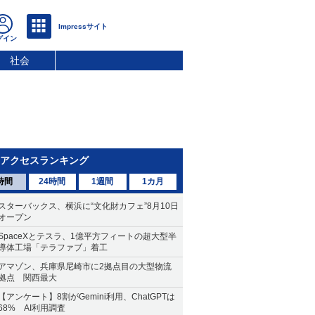
社会
アクセスランキング
時間
24時間
1週間
1カ月
スターバックス、横浜に“文化財カフェ”8月10日
オープン
SpaceXとテスラ、1億平方フィートの超大型半
導体工場「テラファブ」着工
アマゾン、兵庫県尼崎市に2拠点目の大型物流
拠点 関西最大
【アンケート】8割がGemini利用、ChatGPTは
68% AI利用調査