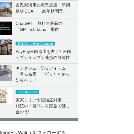
古民家活用の商業施設「新綱
島MICCA」 26年秋開業
ChatGPT、無料で最新の
「GPT-5.6 Luna」提供
鈴木淳也のPay Attention
PayPay米国進出を占う? 米国
セブンイレブン連携の可能性
キングジム、防災アイテム
「着る布団」「折りたためる
防災ベッド」
from Impress
実家じまいや認知症対策……
相続の「疑問」を家族で話し
合おう!
Impress Watch をフォローする