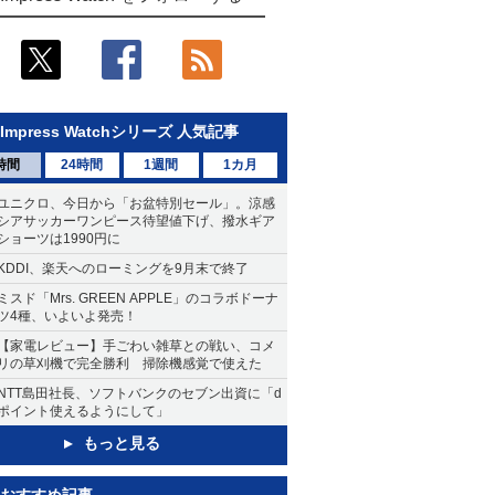
Impress Watchシリーズ 人気記事
時間
24時間
1週間
1カ月
ユニクロ、今日から「お盆特別セール」。涼感
シアサッカーワンピース待望値下げ、撥水ギア
ショーツは1990円に
KDDI、楽天へのローミングを9月末で終了
ミスド「Mrs. GREEN APPLE」のコラボドーナ
ツ4種、いよいよ発売！
【家電レビュー】手ごわい雑草との戦い、コメ
リの草刈機で完全勝利 掃除機感覚で使えた
NTT島田社長、ソフトバンクのセブン出資に「d
ポイント使えるようにして」
もっと見る