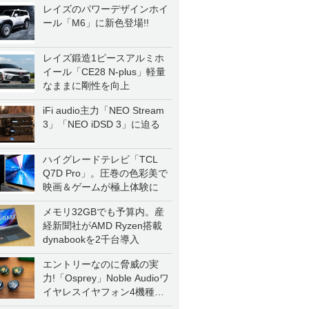
レイズのパワーデザインホイ
ール「M6」に新色登場!!
レイズ鍛造1ピースアルミホ
イール「CE28 N-plus」軽量
なままに剛性を向上
iFi audio主力「NEO Stream
3」「NEO iDSD 3」に迫る
ハイグレードテレビ「TCL
Q7D Pro」。圧巻の色彩美で
映画＆ゲームが極上体験に
メモリ32GBでも予算内。産
経新聞社がAMD Ryzen搭載
dynabookを2千台導入
エントリーなのに脅威の実
力!「Osprey」Noble Audioワ
イヤレスイヤフォン4機種を
一気に聴く