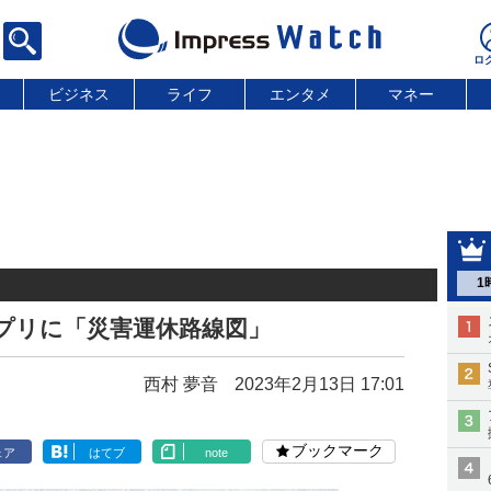
ビジネス
ライフ
エンタメ
マネー
1
アプリに「災害運休路線図」
西村 夢音
2023年2月13日 17:01
ブックマーク
ェア
はてブ
note