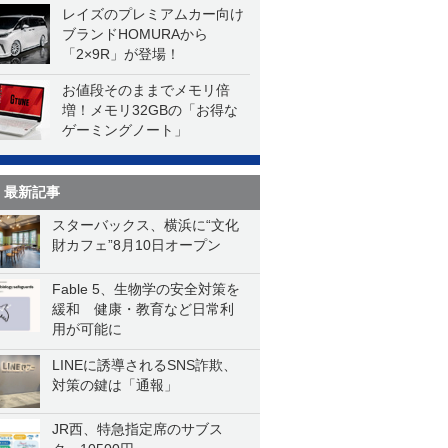
レイズのプレミアムカー向け
ブランドHOMURAから
「2×9R」が登場！
お値段そのままでメモリ倍
増！メモリ32GBの「お得な
ゲーミングノート」
最新記事
スターバックス、横浜に“文化
財カフェ”8月10日オープン
Fable 5、生物学の安全対策を
緩和 健康・教育など日常利
用が可能に
LINEに誘導されるSNS詐欺、
対策の鍵は「通報」
JR西、特急指定席のサブス