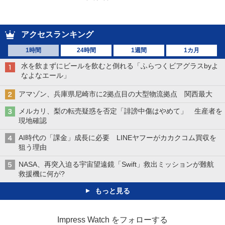
アクセスランキング
1時間
24時間
1週間
1カ月
水を飲まずにビールを飲むと倒れる「ふらつくビアグラスbyよ
なよなエール」
アマゾン、兵庫県尼崎市に2拠点目の大型物流拠点 関西最大
メルカリ、梨の転売疑惑を否定「誹謗中傷はやめて」 生産者を
現地確認
AI時代の「課金」成長に必要 LINEヤフーがカカクコム買収を
狙う理由
NASA、再突入迫る宇宙望遠鏡「Swift」救出ミッションが難航
救援機に何が?
もっと見る
Impress Watch をフォローする