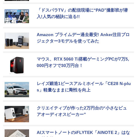
「ドスパラTV」の配信現場に“PAD”撮影班が潜
入!人気の秘訣に迫る!!
Amazon プライムデー過去最安! Anker注目プロ
ジェクター3モデルを使ってみた
マウス、RTX 5060 Ti搭載ゲーミングPCが7万5,
000円オフで30万円台！
レイズ鍛造1ピースアルミホイール「CE28 N-plu
s」軽量なままに剛性を向上
クリエイティブが作った2万円台の“小さなピュ
アオーディオスピーカー”
AIスマートノートのiFLYTEK「AINOTE 2」はな