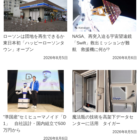
ローソンは団地を再生できるか 
NASA、再突入迫る宇宙望遠鏡
東日本初「ハッピーローソンタ
「Swift」救出ミッションが難
ウン」オープン
航　救援機に何が?
2026年8月5日
2026年8月6日
"準国産"セミヒューマノイド「D
魔法瓶の技術を高架下データセ
1」　自社設計・国内組立で500
ンターに活用　タイガー
万円から
2026年8月5日
2026年8月6日