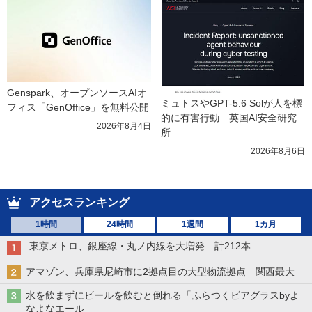
Genspark、オープンソースAIオ
ミュトスやGPT-5.6 Solが人を標
フィス「GenOffice」を無料公開
的に有害行動　英国AI安全研究
2026年8月4日
所
2026年8月6日
アクセスランキング
1時間
24時間
1週間
1カ月
東京メトロ、銀座線・丸ノ内線を大増発 計212本
アマゾン、兵庫県尼崎市に2拠点目の大型物流拠点 関西最大
水を飲まずにビールを飲むと倒れる「ふらつくビアグラスbyよ
なよなエール」