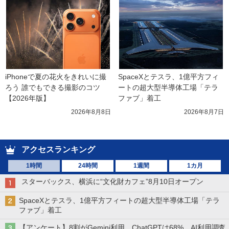
iPhoneで夏の花火をきれいに撮
SpaceXとテスラ、1億平方フィ
ろう 誰でもできる撮影のコツ
ートの超大型半導体工場「テラ
【2026年版】
ファブ」着工
2026年8月8日
2026年8月7日
アクセスランキング
1時間
24時間
1週間
1カ月
スターバックス、横浜に“文化財カフェ”8月10日オープン
SpaceXとテスラ、1億平方フィートの超大型半導体工場「テラ
ファブ」着工
【アンケート】8割がGemini利用、ChatGPTは68% AI利用調査