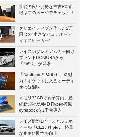
性能の良いお得な中古PC情
報はこのページでチェック！
クリエイティブが作った2万
円台の“小さなピュアオーデ
ィオスピーカー”
レイズのプレミアムカー向け
ブランドHOMURAから
「2×9R」が登場！
「A&ultima SP4000T」の魅
力！ポケットに入るオーディ
オの醍醐味
メモリ32GBでも予算内。産
経新聞社がAMD Ryzen搭載
dynabookを2千台導入
レイズ鍛造1ピースアルミホ
イール「CE28 N-plus」軽量
なままに剛性を向上