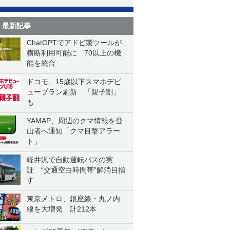
最新記事
ChatGPTでアドビ製ツールが
横断利用可能に 70以上の機
能を統合
ドコモ、15歳以下スマホデビ
ュープラン刷新 「親子割」
も
YAMAP、周辺のクマ情報を登
山者へ通知「クマ目撃アラー
ト」
軽井沢で自動運転バスの実
証 “交通空白時間帯”解消目指
す
東京メトロ、銀座線・丸ノ内
線を大増発 計212本