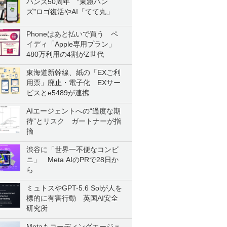
ハンズ50周年 “東急ハン
ズ”ロゴ復活やAI「てて丸」
Phoneはあと払いで買う ペ
イディ「Apple専用プラン」
480万利用の4割がZ世代
東海道新幹線、紙の「EXご利
用票」廃止・電子化 EXサー
ビスとe5489が連携
AIエージェントへの“過度な期
待”とリスク ガートナーが指
摘
渋谷に「世界一不便なコンビ
ニ」 Meta AIのPRで28日か
ら
ミュトスやGPT-5.6 Solが人を
標的に有害行動 英国AI安全
研究所
Metaもコーディングエージェ