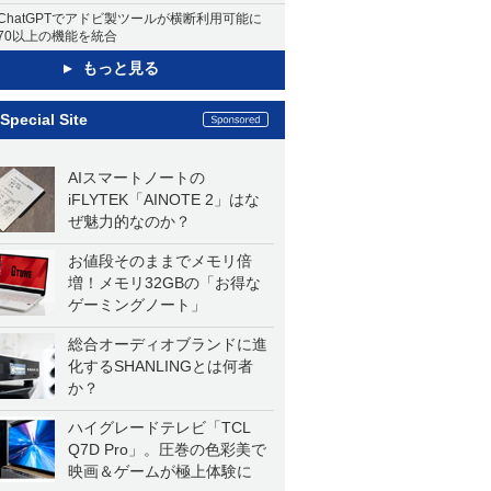
ChatGPTでアドビ製ツールが横断利用可能に
70以上の機能を統合
もっと見る
Special Site
AIスマートノートの
iFLYTEK「AINOTE 2」はな
ぜ魅力的なのか？
お値段そのままでメモリ倍
増！メモリ32GBの「お得な
ゲーミングノート」
総合オーディオブランドに進
化するSHANLINGとは何者
か？
ハイグレードテレビ「TCL
Q7D Pro」。圧巻の色彩美で
映画＆ゲームが極上体験に