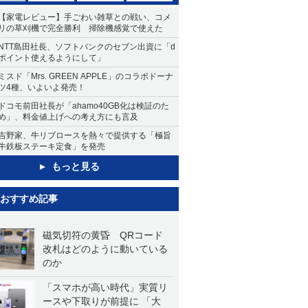
【家電レビュー】手ごわい雑草との戦い、コメ
リの草刈機で完全勝利 掃除機感覚で使えた
NTT島田社長、ソフトバンクのセブン出資に「d
ポイント使えるようにして」
ミスド「Mrs. GREEN APPLE」のコラボドーナ
ツ4種、いよいよ発売！
ドコモ前田社長が「ahamo40GB化は検証のた
め」、料金値上げへの考え方にも言及
吉野家、牛リブロースを熱々で提供する「極旨
牛鉄板ステーキ定食」を発売
もっと見る
おすすめ記事
磁気切符の黄昏 QRコード
改札はどのように動いている
のか
「スマホが高い時代」実質リ
ースや下取りが前提に 「大