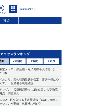
社会
アクセスランキング
時間
24時間
1週間
1カ月
東京メトロ、銀座線・丸ノ内線を大増発 計
212本
メルカリ、梨の転売疑惑を否定「誹謗中傷はや
めて」 生産者を現地確認
アマゾン、兵庫県尼崎市に2拠点目の大型物流
拠点 関西最大
NASA、再突入迫る宇宙望遠鏡「Swift」救出ミ
ッションが難航 救援機に何が?