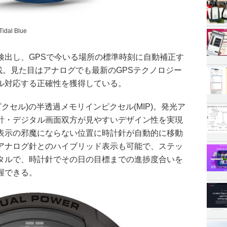
Tidal Blue
検出し、GPSで今いる場所の標準時刻に自動補正す
を搭載。見た目はアナログでも最新のGPSテクノロジー
ル対応する正確性を獲得している。
76ピクセル)の半透過メモリインピクセル(MIP)。発光ア
計・デジタル画面双方が見やすいデザイン性を実現
表示の邪魔にならない位置に時計針が自動的に移動
アナログ針とのハイブリッド表示も可能で、ステッ
タルで、時計針でその日の目標までの進捗度合いを
握できる。