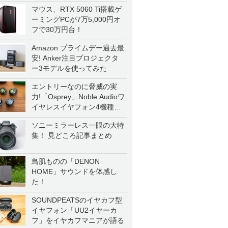
マウス、RTX 5060 Ti搭載ゲ
ーミングPCが7万5,000円オ
フで30万円台！
Amazon プライムデー過去最
安! Anker注目プロジェクタ
ー3モデルを使ってみた
エントリーなのに脅威の実
力!「Osprey」Noble Audioワ
イヤレスイヤフォン4機種を
一気に聴く
ソニーミラーレス一眼の大特
集！ 見どころ記事まとめ
鳥肌ものの「DENON
HOME」サウンドを体感し
た！
SOUNDPEATSのイヤカフ型
イヤフォン「UU2イヤーカ
フ」をイヤカフマニアが語る