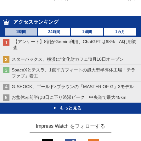
アクセスランキング
1時間
24時間
1週間
1カ月
【アンケート】8割がGemini利用、ChatGPTは68% AI利用調
査
スターバックス、横浜に“文化財カフェ”8月10日オープン
SpaceXとテスラ、1億平方フィートの超大型半導体工場「テラ
ファブ」着工
G-SHOCK、ゴールド×ブラウンの「MASTER OF G」3モデル
お盆休み前半は8日に下り渋滞ピーク 中央道で最大45km
もっと見る
Impress Watch をフォローする