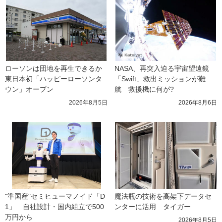
ローソンは団地を再生できるか 
NASA、再突入迫る宇宙望遠鏡
東日本初「ハッピーローソンタ
「Swift」救出ミッションが難
ウン」オープン
航　救援機に何が?
2026年8月5日
2026年8月6日
"準国産"セミヒューマノイド「D
魔法瓶の技術を高架下データセ
1」　自社設計・国内組立で500
ンターに活用　タイガー
万円から
2026年8月5日