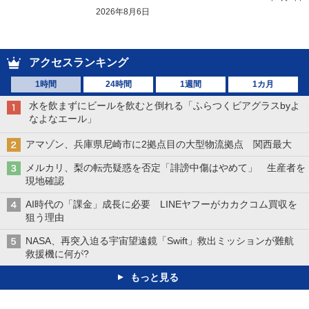
2026年8月6日
アクセスランキング
1時間
24時間
1週間
1カ月
水を飲まずにビールを飲むと倒れる「ふらつくビアグラスbyよ
なよなエール」
アマゾン、兵庫県尼崎市に2拠点目の大型物流拠点 関西最大
メルカリ、梨の転売疑惑を否定「誹謗中傷はやめて」 生産者を
現地確認
AI時代の「課金」成長に必要 LINEヤフーがカカクコム買収を
狙う理由
NASA、再突入迫る宇宙望遠鏡「Swift」救出ミッションが難航
救援機に何が?
もっと見る