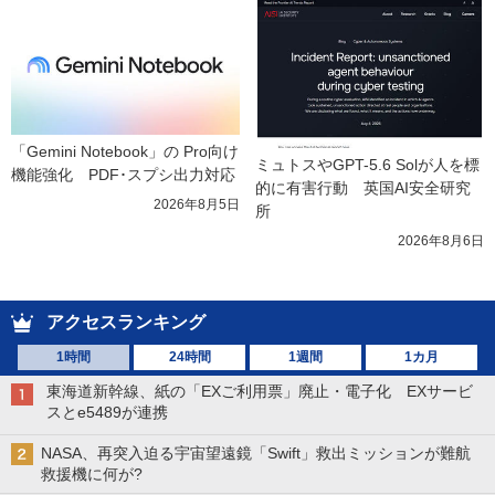
「Gemini Notebook」の Pro向け
ミュトスやGPT-5.6 Solが人を標
機能強化　PDF･スプシ出力対応
的に有害行動　英国AI安全研究
2026年8月5日
所
2026年8月6日
アクセスランキング
1時間
24時間
1週間
1カ月
東海道新幹線、紙の「EXご利用票」廃止・電子化 EXサービ
スとe5489が連携
NASA、再突入迫る宇宙望遠鏡「Swift」救出ミッションが難航
救援機に何が?