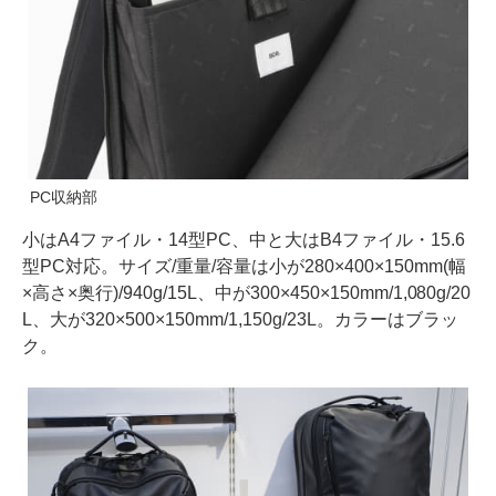
PC収納部
小はA4ファイル・14型PC、中と大はB4ファイル・15.6
型PC対応。サイズ/重量/容量は小が280×400×150mm(幅
×高さ×奥行)/940g/15L、中が300×450×150mm/1,080g/20
L、大が320×500×150mm/1,150g/23L。カラーはブラッ
ク。