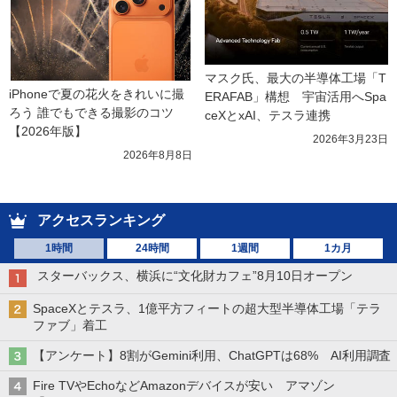
マスク氏、最大の半導体工場「T
iPhoneで夏の花火をきれいに撮
ERAFAB」構想　宇宙活用へSpa
ろう 誰でもできる撮影のコツ
ceXとxAI、テスラ連携
【2026年版】
2026年3月23日
2026年8月8日
アクセスランキング
1時間
24時間
1週間
1カ月
スターバックス、横浜に“文化財カフェ”8月10日オープン
SpaceXとテスラ、1億平方フィートの超大型半導体工場「テラ
ファブ」着工
【アンケート】8割がGemini利用、ChatGPTは68% AI利用調査
Fire TVやEchoなどAmazonデバイスが安い アマゾン