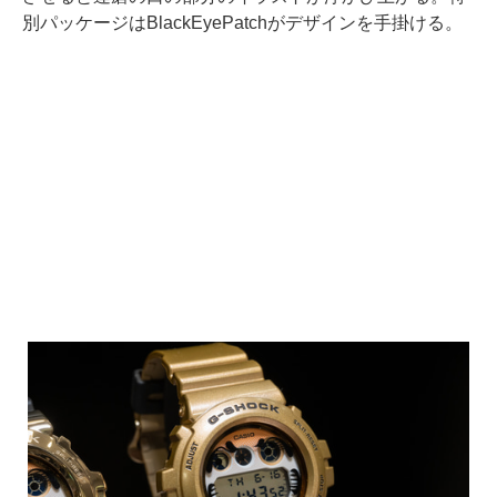
別パッケージはBlackEyePatchがデザインを手掛ける。