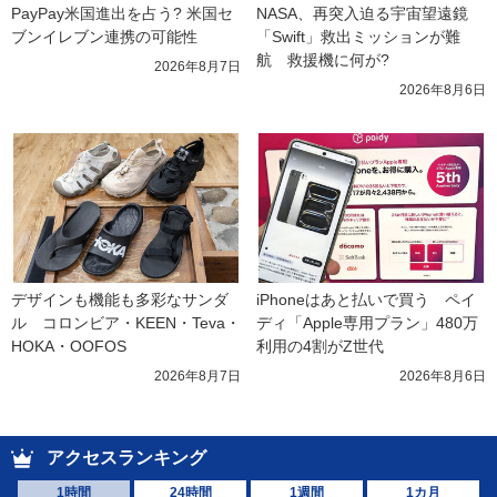
PayPay米国進出を占う? 米国セ
NASA、再突入迫る宇宙望遠鏡
ブンイレブン連携の可能性
「Swift」救出ミッションが難
航　救援機に何が?
2026年8月7日
2026年8月6日
デザインも機能も多彩なサンダ
iPhoneはあと払いで買う　ペイ
ル　コロンビア・KEEN・Teva・
ディ「Apple専用プラン」480万
HOKA・OOFOS
利用の4割がZ世代
2026年8月7日
2026年8月6日
アクセスランキング
1時間
24時間
1週間
1カ月