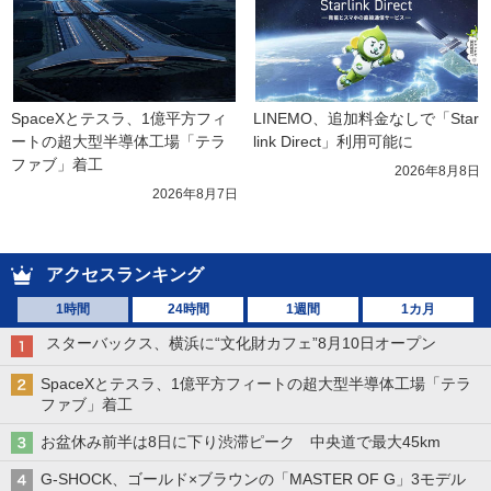
SpaceXとテスラ、1億平方フィ
LINEMO、追加料金なしで「Star
ートの超大型半導体工場「テラ
link Direct」利用可能に
ファブ」着工
2026年8月8日
2026年8月7日
アクセスランキング
1時間
24時間
1週間
1カ月
スターバックス、横浜に“文化財カフェ”8月10日オープン
SpaceXとテスラ、1億平方フィートの超大型半導体工場「テラ
ファブ」着工
お盆休み前半は8日に下り渋滞ピーク 中央道で最大45km
G-SHOCK、ゴールド×ブラウンの「MASTER OF G」3モデル