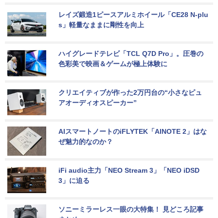
レイズ鍛造1ピースアルミホイール「CE28 N-plu
s」軽量なままに剛性を向上
ハイグレードテレビ「TCL Q7D Pro」。圧巻の
色彩美で映画＆ゲームが極上体験に
クリエイティブが作った2万円台の“小さなピュ
アオーディオスピーカー”
AIスマートノートのiFLYTEK「AINOTE 2」はな
ぜ魅力的なのか？
iFi audio主力「NEO Stream 3」「NEO iDSD 
3」に迫る
ソニーミラーレス一眼の大特集！ 見どころ記事