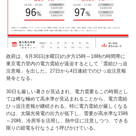
政府は、6月30日(水曜日)の夕方15時～18時の時間帯に
東京電力管内の電力需給が逼迫するとして「需給ひっ迫
注意報」を出した。27日から4日連続でのひっ迫注意報
発令となる。
30日も厳しい暑さが見込まれ、電力需要もこの時期とし
ては稀な極めて高水準が見込まれることから、電力需給
ひっ迫注意報が継続される。特に電力需給が厳しくなる
のは、太陽光発電の出力が低下し、需要が高水準な15時
～20時。冷房等を活用し、熱中症に注意しつつ、できる
限りの節電を行なうよう呼びかけている。