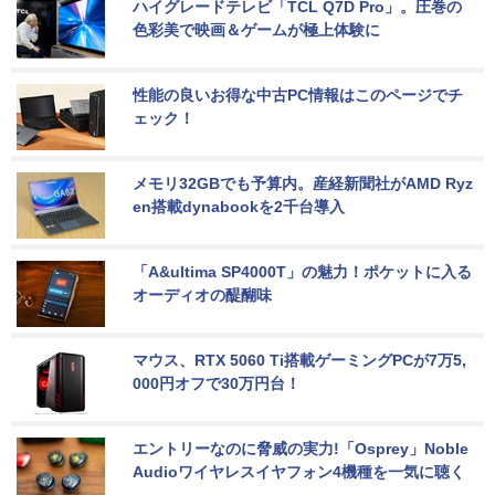
ハイグレードテレビ「TCL Q7D Pro」。圧巻の
色彩美で映画＆ゲームが極上体験に
性能の良いお得な中古PC情報はこのページでチ
ェック！
メモリ32GBでも予算内。産経新聞社がAMD Ryz
en搭載dynabookを2千台導入
「A&ultima SP4000T」の魅力！ポケットに入る
オーディオの醍醐味
マウス、RTX 5060 Ti搭載ゲーミングPCが7万5,
000円オフで30万円台！
エントリーなのに脅威の実力!「Osprey」Noble 
Audioワイヤレスイヤフォン4機種を一気に聴く