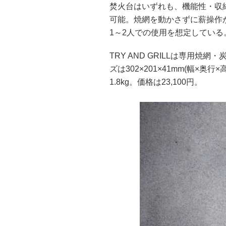
焚火台はいずれも、機能性・収
可能。焼網を動かさずに薪操作ができる
1～2人での使用を想定している
TRY AND GRILLは専用
ズは302×201×41mm(幅×奥行
1.8kg。価格は23,100円。