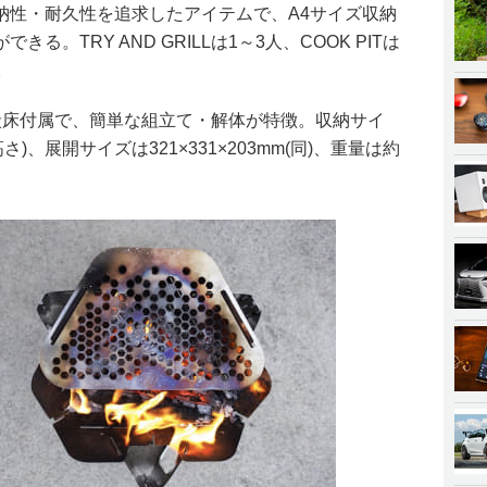
納性・耐久性を追求したアイテムで、A4サイズ収納
。TRY AND GRILLは1～3人、COOK PITは
。
焼網・炭床付属で、簡単な組立て・解体が特徴。収納サイ
×高さ)、展開サイズは321×331×203mm(同)、重量は約