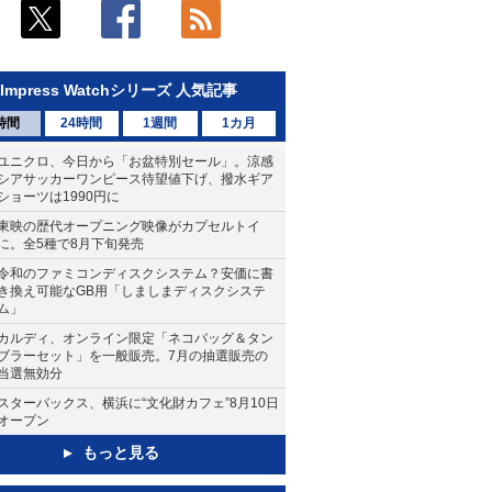
Impress Watchシリーズ 人気記事
時間
24時間
1週間
1カ月
ユニクロ、今日から「お盆特別セール」。涼感
シアサッカーワンピース待望値下げ、撥水ギア
ショーツは1990円に
東映の歴代オープニング映像がカプセルトイ
に。全5種で8月下旬発売
令和のファミコンディスクシステム？安価に書
き換え可能なGB用「しましまディスクシステ
ム」
カルディ、オンライン限定「ネコバッグ＆タン
ブラーセット」を一般販売。7月の抽選販売の
当選無効分
スターバックス、横浜に“文化財カフェ”8月10日
オープン
もっと見る