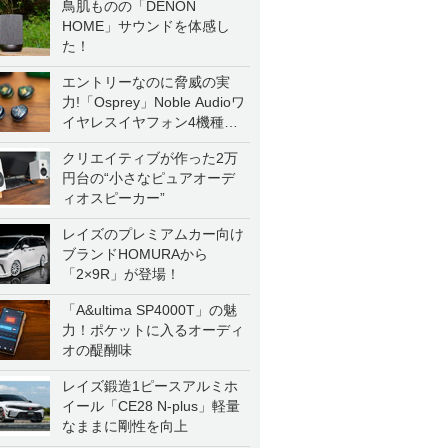
鳥肌ものの「DENON
HOME」サウンドを体感し
た！
エントリーなのに脅威の実
力!「Osprey」Noble Audioワ
イヤレスイヤフォン4機種を
一気に聴く
クリエイティブが作った2万
円台の“小さなピュアオーデ
ィオスピーカー”
レイズのプレミアムカー向け
ブランドHOMURAから
「2×9R」が登場！
「A&ultima SP4000T」の魅
力！ポケットに入るオーディ
オの醍醐味
レイズ鍛造1ピースアルミホ
イール「CE28 N-plus」軽量
なままに剛性を向上