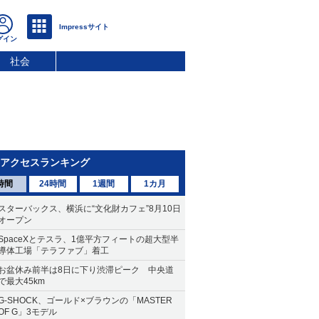
社会
アクセスランキング
時間
24時間
1週間
1カ月
スターバックス、横浜に“文化財カフェ”8月10日
オープン
SpaceXとテスラ、1億平方フィートの超大型半
導体工場「テラファブ」着工
お盆休み前半は8日に下り渋滞ピーク 中央道
で最大45km
G-SHOCK、ゴールド×ブラウンの「MASTER
OF G」3モデル