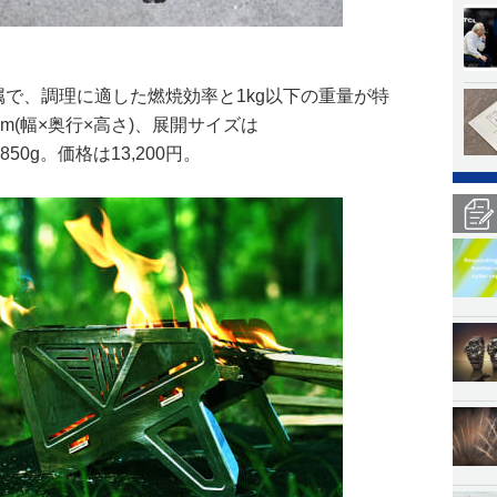
付属で、調理に適した燃焼効率と1kg以下の重量が特
0mm(幅×奥行×高さ)、展開サイズは
約850g。価格は13,200円。