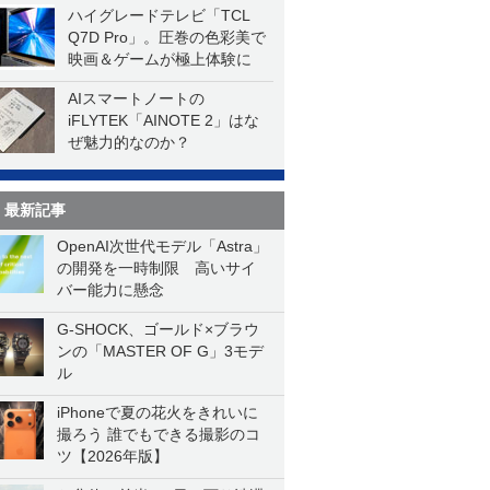
ハイグレードテレビ「TCL
Q7D Pro」。圧巻の色彩美で
映画＆ゲームが極上体験に
AIスマートノートの
iFLYTEK「AINOTE 2」はな
ぜ魅力的なのか？
最新記事
OpenAI次世代モデル「Astra」
の開発を一時制限 高いサイ
バー能力に懸念
G-SHOCK、ゴールド×ブラウ
ンの「MASTER OF G」3モデ
ル
iPhoneで夏の花火をきれいに
撮ろう 誰でもできる撮影のコ
ツ【2026年版】