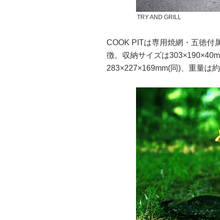
TRY AND GRILL
COOK PITは専用焼網・五徳
徴。収納サイズは303×190×4
283×227×169mm(同)、重量は