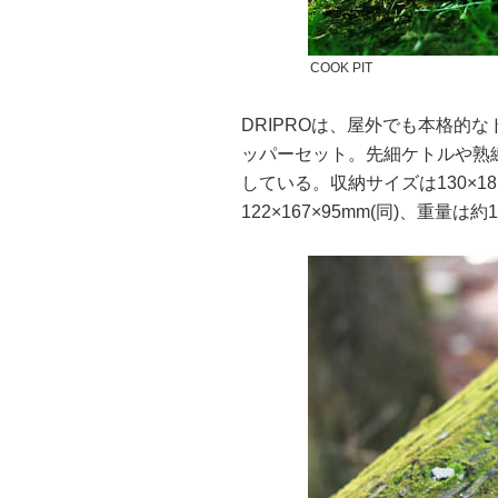
COOK PIT
DRIPROは、屋外でも本格的
ッパーセット。先細ケトルや熟
している。収納サイズは130×18
122×167×95mm(同)、重量は約