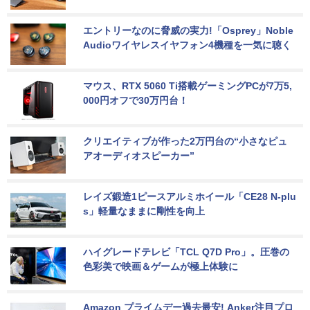
エントリーなのに脅威の実力!「Osprey」Noble 
Audioワイヤレスイヤフォン4機種を一気に聴く
マウス、RTX 5060 Ti搭載ゲーミングPCが7万5,
000円オフで30万円台！
クリエイティブが作った2万円台の“小さなピュ
アオーディオスピーカー”
レイズ鍛造1ピースアルミホイール「CE28 N-plu
s」軽量なままに剛性を向上
ハイグレードテレビ「TCL Q7D Pro」。圧巻の
色彩美で映画＆ゲームが極上体験に
Amazon プライムデー過去最安! Anker注目プロ