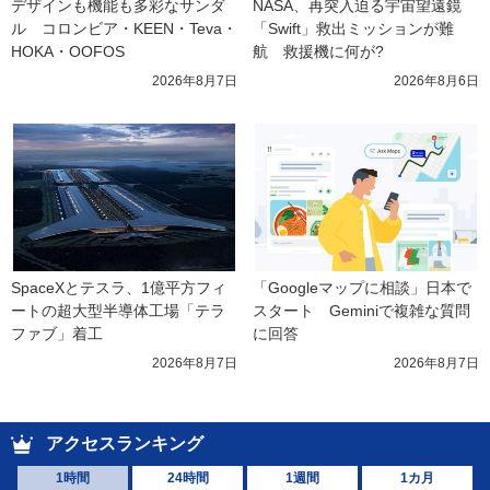
デザインも機能も多彩なサンダ
NASA、再突入迫る宇宙望遠鏡
ル　コロンビア・KEEN・Teva・
「Swift」救出ミッションが難
HOKA・OOFOS
航　救援機に何が?
2026年8月7日
2026年8月6日
SpaceXとテスラ、1億平方フィ
「Googleマップに相談」日本で
ートの超大型半導体工場「テラ
スタート　Geminiで複雑な質問
ファブ」着工
に回答
2026年8月7日
2026年8月7日
アクセスランキング
1時間
24時間
1週間
1カ月