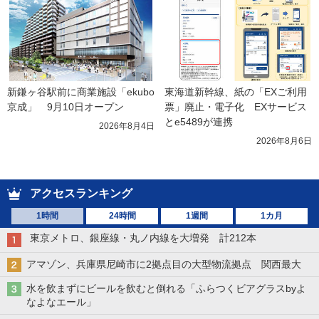
新鎌ヶ谷駅前に商業施設「ekubo
東海道新幹線、紙の「EXご利用
京成」　9月10日オープン
票」廃止・電子化　EXサービス
とe5489が連携
2026年8月4日
2026年8月6日
アクセスランキング
1時間
24時間
1週間
1カ月
東京メトロ、銀座線・丸ノ内線を大増発 計212本
アマゾン、兵庫県尼崎市に2拠点目の大型物流拠点 関西最大
水を飲まずにビールを飲むと倒れる「ふらつくビアグラスbyよ
なよなエール」