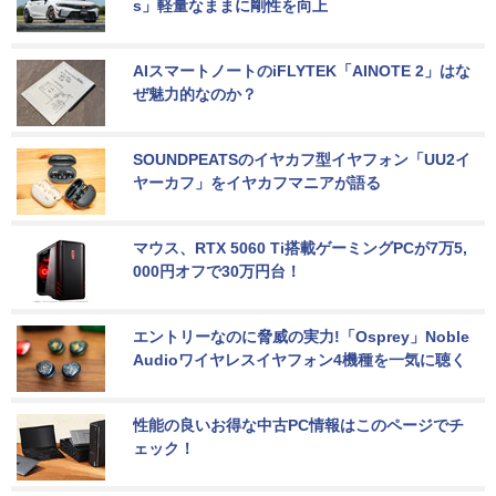
s」軽量なままに剛性を向上
AIスマートノートのiFLYTEK「AINOTE 2」はな
ぜ魅力的なのか？
SOUNDPEATSのイヤカフ型イヤフォン「UU2イ
ヤーカフ」をイヤカフマニアが語る
マウス、RTX 5060 Ti搭載ゲーミングPCが7万5,
000円オフで30万円台！
エントリーなのに脅威の実力!「Osprey」Noble 
Audioワイヤレスイヤフォン4機種を一気に聴く
性能の良いお得な中古PC情報はこのページでチ
ェック！