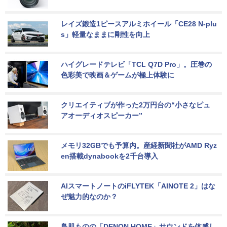
レイズ鍛造1ピースアルミホイール「CE28 N-plu
s」軽量なままに剛性を向上
ハイグレードテレビ「TCL Q7D Pro」。圧巻の
色彩美で映画＆ゲームが極上体験に
クリエイティブが作った2万円台の“小さなピュ
アオーディオスピーカー”
メモリ32GBでも予算内。産経新聞社がAMD Ryz
en搭載dynabookを2千台導入
AIスマートノートのiFLYTEK「AINOTE 2」はな
ぜ魅力的なのか？
鳥肌ものの「DENON HOME」サウンドを体感し