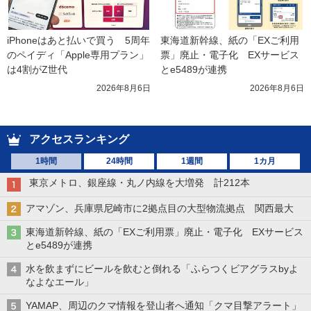
iPhoneはあと払いで買う　5周年
東海道新幹線、紙の「EXご利用
のペイディ「Apple専用プラン」
票」廃止・電子化　EXサービス
は4割がZ世代
とe5489が連携
2026年8月6日
2026年8月6日
アクセスランキング
1時間
24時間
1週間
1カ月
東京メトロ、銀座線・丸ノ内線を大増発 計212本
アマゾン、兵庫県尼崎市に2拠点目の大型物流拠点 関西最大
東海道新幹線、紙の「EXご利用票」廃止・電子化 EXサービス
とe5489が連携
水を飲まずにビールを飲むと倒れる「ふらつくビアグラスbyよ
なよなエール」
YAMAP、周辺のクマ情報を登山者へ通知「クマ目撃アラート」