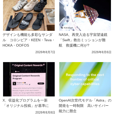
デザインも機能も多彩なサンダ
NASA、再突入迫る宇宙望遠鏡
ル　コロンビア・KEEN・Teva・
「Swift」救出ミッションが難
HOKA・OOFOS
航　救援機に何が?
2026年8月7日
2026年8月6日
X、収益化プログラムを一新　
OpenAI次世代モデル「Astra」の
「オリジナル投稿」が基準に
開発を一時制限　高いサイバー
能力に懸念
2026年8月8日