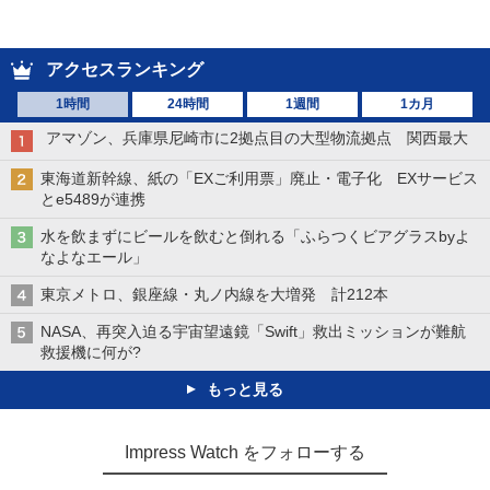
アクセスランキング
1時間
24時間
1週間
1カ月
アマゾン、兵庫県尼崎市に2拠点目の大型物流拠点 関西最大
東海道新幹線、紙の「EXご利用票」廃止・電子化 EXサービス
とe5489が連携
水を飲まずにビールを飲むと倒れる「ふらつくビアグラスbyよ
なよなエール」
東京メトロ、銀座線・丸ノ内線を大増発 計212本
NASA、再突入迫る宇宙望遠鏡「Swift」救出ミッションが難航
救援機に何が?
もっと見る
Impress Watch をフォローする