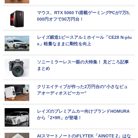
マウス、RTX 5060 Ti搭載ゲーミングPCが7万5,
000円オフで30万円台！
レイズ鍛造1ピースアルミホイール「CE28 N-plu
s」軽量なままに剛性を向上
ソニーミラーレス一眼の大特集！ 見どころ記事
まとめ
クリエイティブが作った2万円台の“小さなピュ
アオーディオスピーカー”
レイズのプレミアムカー向けブランドHOMURA
から「2×9R」が登場！
AIスマートノートのiFLYTEK「AINOTE 2」はな