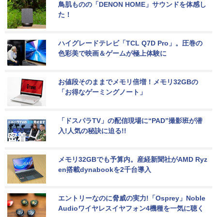
鳥肌ものの「DENON HOME」サウンドを体感し
た！
ハイグレードテレビ「TCL Q7D Pro」。圧巻の
色彩美で映画＆ゲームが極上体験に
お値段そのままでメモリ倍増！メモリ32GBの
「お得なゲーミングノート」
「ドスパラTV」の配信現場に“PAD”撮影班が潜
入!人気の秘訣に迫る!!
メモリ32GBでも予算内。産経新聞社がAMD Ryz
en搭載dynabookを2千台導入
エントリーなのに脅威の実力!「Osprey」Noble 
Audioワイヤレスイヤフォン4機種を一気に聴く