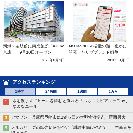
新鎌ヶ谷駅前に商業施設「ekubo
ahamo 40GB増量の謎　密かに
京成」　9月10日オープン
開幕したサブブランド戦争
2026年8月4日
2026年8月5日
アクセスランキング
1時間
24時間
1週間
1カ月
水を飲まずにビールを飲むと倒れる「ふらつくビアグラスbyよ
なよなエール」
アマゾン、兵庫県尼崎市に2拠点目の大型物流拠点 関西最大
メルカリ、梨の転売疑惑を否定「誹謗中傷はやめて」 生産者を