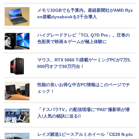
メモリ32GBでも予算内。産経新聞社がAMD Ryz
en搭載dynabookを2千台導入
ハイグレードテレビ「TCL Q7D Pro」。圧巻の
色彩美で映画＆ゲームが極上体験に
マウス、RTX 5060 Ti搭載ゲーミングPCが7万5,
000円オフで30万円台！
性能の良いお得な中古PC情報はこのページでチ
ェック！
「ドスパラTV」の配信現場に“PAD”撮影班が潜
入!人気の秘訣に迫る!!
レイズ鍛造1ピースアルミホイール「CE28 N-plu