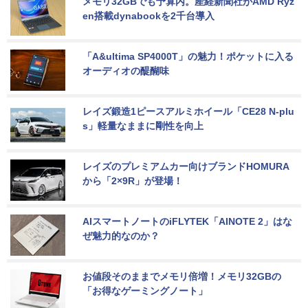
メモリ32GBでも予算内。産経新聞社がAMD Ryz
en搭載dynabookを2千台導入
「A&ultima SP4000T」の魅力！ポケットに入る
オーディオの醍醐味
レイズ鍛造1ピースアルミホイール「CE28 N-plu
s」軽量なままに剛性を向上
レイズのプレミアムカー向けブランドHOMURA
から「2×9R」が登場！
AIスマートノートのiFLYTEK「AINOTE 2」はな
ぜ魅力的なのか？
お値段そのままでメモリ倍増！メモリ32GBの
「お得なゲーミングノート」