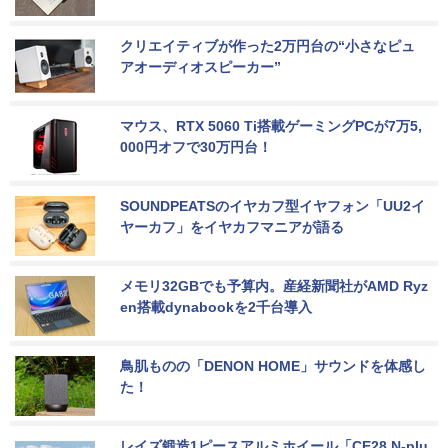
クリエイティブが作った2万円台の“小さなピュ
アオーディオスピーカー”
マウス、RTX 5060 Ti搭載ゲーミングPCが7万5,
000円オフで30万円台！
SOUNDPEATSのイヤカフ型イヤフォン「UU2イ
ヤーカフ」をイヤカフマニアが語る
メモリ32GBでも予算内。産経新聞社がAMD Ryz
en搭載dynabookを2千台導入
鳥肌ものの「DENON HOME」サウンドを体感し
た！
レイズ鍛造1ピースアルミホイール「CE28 N-plu