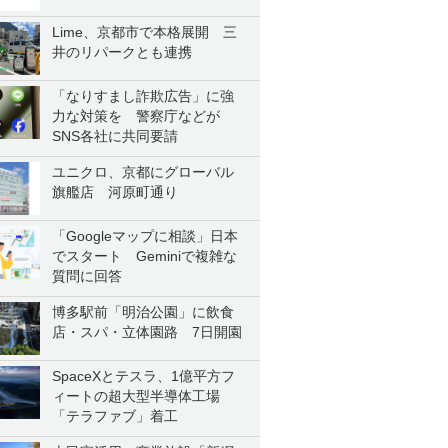
Lime、京都市で本格展開 三
井のリパークとも連携
「なりすまし詐欺広告」に強
力な対策を 警察庁などが
SNS各社に共同要請
ユニクロ、京都にグローバル
旗艦店 河原町通り
「Googleマップに相談」日本
でスタート Geminiで複雑な
質問に回答
博多駅前「明治公園」に飲食
店・スパ・立体園路 7日開園
SpaceXとテスラ、1億平方フ
ィートの超大型半導体工場
「テラファブ」着工