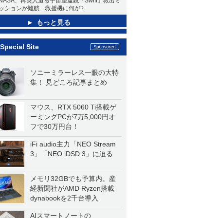
NASA、再突入迫る宇宙望遠鏡「Swift」救出ミ
ッションが難航 救援機に何が?
もっと見る
Special Site
ソニーミラーレス一眼の大特
集！ 見どころ記事まとめ
マウス、RTX 5060 Ti搭載ゲ
ーミングPCが7万5,000円オ
フで30万円台！
iFi audio主力「NEO Stream
3」「NEO iDSD 3」に迫る
メモリ32GBでも予算内。産
経新聞社がAMD Ryzen搭載
dynabookを2千台導入
AIスマートノートの