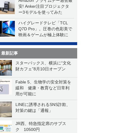
Amazon プライムデー過去最
安! Anker注目プロジェクタ
ー3モデルを使ってみた
ハイグレードテレビ「TCL
Q7D Pro」。圧巻の色彩美で
映画＆ゲームが極上体験に
最新記事
スターバックス、横浜に“文化
財カフェ”8月10日オープン
Fable 5、生物学の安全対策を
緩和 健康・教育など日常利
用が可能に
LINEに誘導されるSNS詐欺、
対策の鍵は「通報」
JR西、特急指定席のサブス
ク 10500円