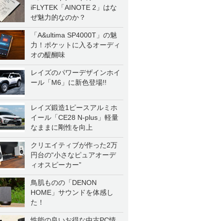
iFLYTEK「AINOTE 2」はな
ぜ魅力的なのか？
「A&ultima SP4000T」の魅
力！ポケットに入るオーディ
オの醍醐味
レイズのパワーデザインホイ
ール「M6」に新色登場!!
レイズ鍛造1ピースアルミホ
イール「CE28 N-plus」軽量
なままに剛性を向上
クリエイティブが作った2万
円台の“小さなピュアオーデ
ィオスピーカー”
鳥肌ものの「DENON
HOME」サウンドを体感し
た！
性能の良いお得な中古PC情