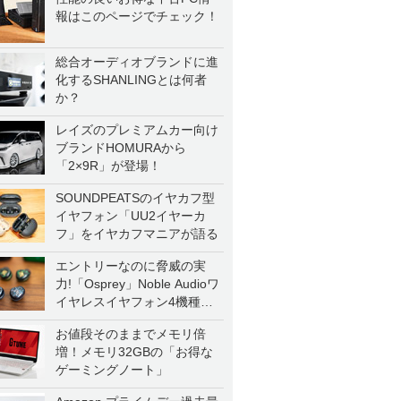
報はこのページでチェック！
総合オーディオブランドに進
化するSHANLINGとは何者
か？
レイズのプレミアムカー向け
ブランドHOMURAから
「2×9R」が登場！
SOUNDPEATSのイヤカフ型
イヤフォン「UU2イヤーカ
フ」をイヤカフマニアが語る
エントリーなのに脅威の実
力!「Osprey」Noble Audioワ
イヤレスイヤフォン4機種を
一気に聴く
お値段そのままでメモリ倍
増！メモリ32GBの「お得な
ゲーミングノート」