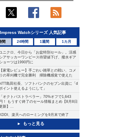
Impress Watchシリーズ 人気記事
時間
24時間
1週間
1カ月
ユニクロ、今日から「お盆特別セール」。涼感
シアサッカーワンピース待望値下げ、撥水ギア
ショーツは1990円に
【家電レビュー】手ごわい雑草との戦い、コメ
リの草刈機で完全勝利 掃除機感覚で使えた
NTT島田社長、ソフトバンクのセブン出資に「d
ポイント使えるようにして」
「オクトパストラベラー」70%オフで1,643
円！ もうすぐ終了のセール情報まとめ【8月8日
更新】
ニンテンドーeショップでは「大神 絶景版」が
KDDI、楽天へのローミングを9月末で終了
67%オフで990円
もっと見る