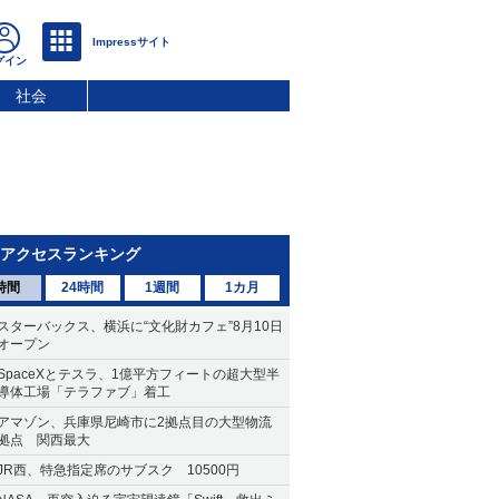
社会
アクセスランキング
時間
24時間
1週間
1カ月
スターバックス、横浜に“文化財カフェ”8月10日
オープン
SpaceXとテスラ、1億平方フィートの超大型半
導体工場「テラファブ」着工
アマゾン、兵庫県尼崎市に2拠点目の大型物流
拠点 関西最大
JR西、特急指定席のサブスク 10500円