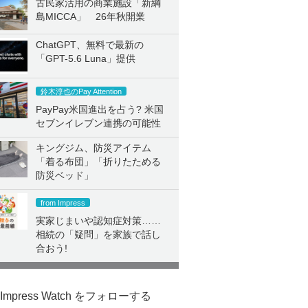
古民家活用の商業施設「新綱
島MICCA」 26年秋開業
ChatGPT、無料で最新の
「GPT-5.6 Luna」提供
鈴木淳也のPay Attention
PayPay米国進出を占う? 米国
セブンイレブン連携の可能性
キングジム、防災アイテム
「着る布団」「折りたためる
防災ベッド」
from Impress
実家じまいや認知症対策……
相続の「疑問」を家族で話し
合おう!
Impress Watch をフォローする