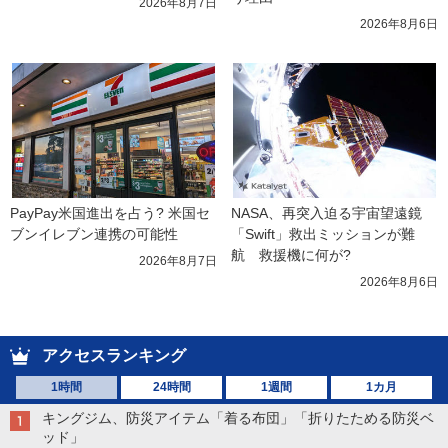
2026年8月7日
2026年8月6日
PayPay米国進出を占う? 米国セ
NASA、再突入迫る宇宙望遠鏡
ブンイレブン連携の可能性
「Swift」救出ミッションが難
航　救援機に何が?
2026年8月7日
2026年8月6日
アクセスランキング
1時間
24時間
1週間
1カ月
キングジム、防災アイテム「着る布団」「折りたためる防災ベ
ッド」