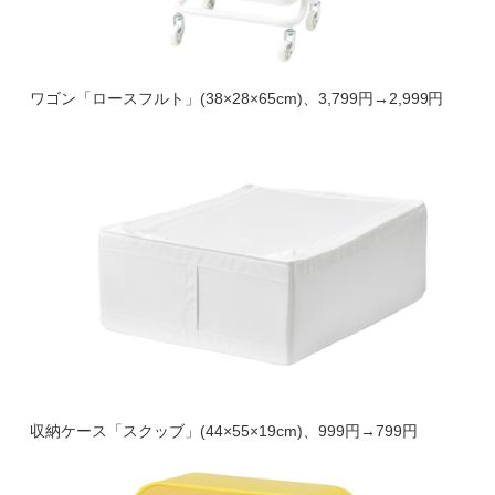
ワゴン「ロースフルト」(38×28×65cm)、3,799円→2,999円
収納ケース「スクッブ」(44×55×19cm)、999円→799円