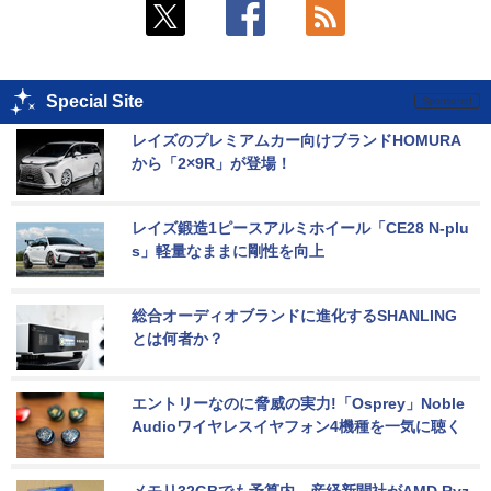
Special Site
レイズのプレミアムカー向けブランドHOMURA
から「2×9R」が登場！
レイズ鍛造1ピースアルミホイール「CE28 N-plu
s」軽量なままに剛性を向上
総合オーディオブランドに進化するSHANLING
とは何者か？
エントリーなのに脅威の実力!「Osprey」Noble 
Audioワイヤレスイヤフォン4機種を一気に聴く
メモリ32GBでも予算内。産経新聞社がAMD Ryz