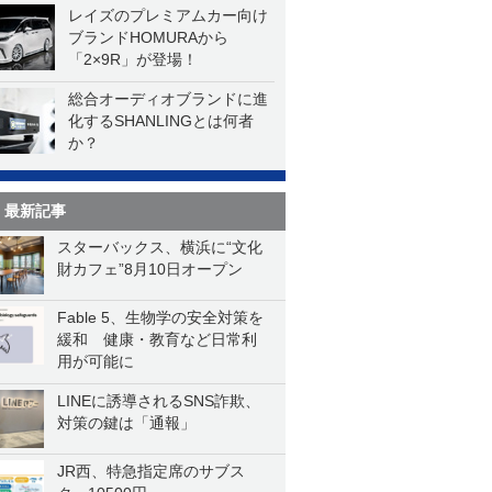
レイズのプレミアムカー向け
ブランドHOMURAから
「2×9R」が登場！
総合オーディオブランドに進
化するSHANLINGとは何者
か？
最新記事
スターバックス、横浜に“文化
財カフェ”8月10日オープン
Fable 5、生物学の安全対策を
緩和 健康・教育など日常利
用が可能に
LINEに誘導されるSNS詐欺、
対策の鍵は「通報」
JR西、特急指定席のサブス