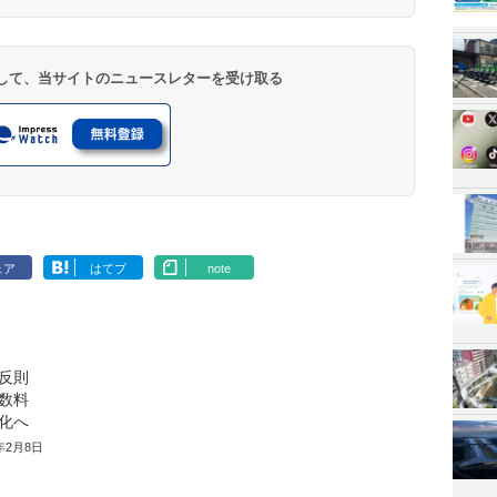
登録して、当サイトのニュースレターを受け取る
ェア
はてブ
note
反則
数料
化へ
2年2月8日