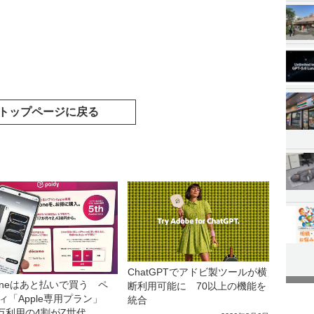
トップページに戻る
ChatGPTでアドビ製ツールが横
honeはあと払いで買う ペ
断利用可能に 70以上の機能を
ィ「Apple専用プラン」
統合
0万利用の4割がZ世代