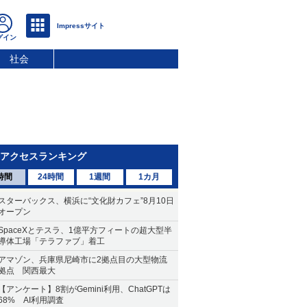
社会
アクセスランキング
時間
24時間
1週間
1カ月
スターバックス、横浜に“文化財カフェ”8月10日
オープン
SpaceXとテスラ、1億平方フィートの超大型半
導体工場「テラファブ」着工
アマゾン、兵庫県尼崎市に2拠点目の大型物流
拠点 関西最大
【アンケート】8割がGemini利用、ChatGPTは
68% AI利用調査