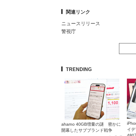
関連リンク
ニュースリリース
警視庁
TRENDING
iP
ahamo 40GB増量の謎 密かに
イデ
開幕したサブブランド戦争
48