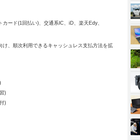
ード(1回払い)、交通系IC、iD、楽天Edy、
向け、順次利用できるキャッシュレス支払方法を拡
)
習)
付)