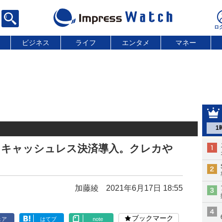
ビジネス
ライフ
エンタメ
マネー
1
にキャッシュレス決済導入。クレカや
加藤綾
2021年6月17日 18:55
ブックマーク
ェア
はてブ
note