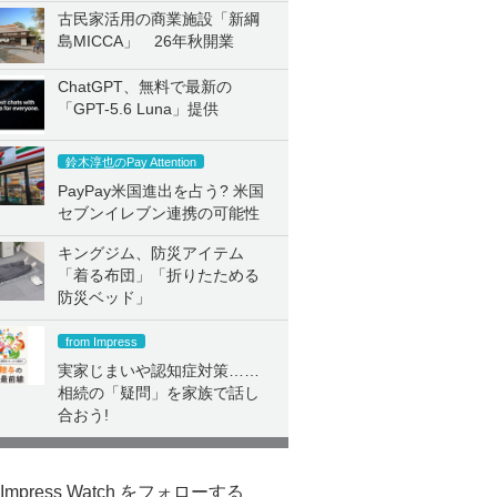
古民家活用の商業施設「新綱
島MICCA」 26年秋開業
ChatGPT、無料で最新の
「GPT-5.6 Luna」提供
鈴木淳也のPay Attention
PayPay米国進出を占う? 米国
セブンイレブン連携の可能性
キングジム、防災アイテム
「着る布団」「折りたためる
防災ベッド」
from Impress
実家じまいや認知症対策……
相続の「疑問」を家族で話し
合おう!
Impress Watch をフォローする