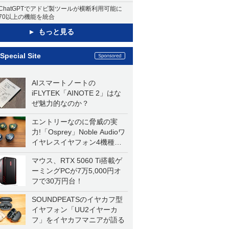
ChatGPTでアドビ製ツールが横断利用可能に
70以上の機能を統合
もっと見る
Special Site
AIスマートノートの
iFLYTEK「AINOTE 2」はな
ぜ魅力的なのか？
エントリーなのに脅威の実
力!「Osprey」Noble Audioワ
イヤレスイヤフォン4機種を
一気に聴く
マウス、RTX 5060 Ti搭載ゲ
ーミングPCが7万5,000円オ
フで30万円台！
SOUNDPEATSのイヤカフ型
イヤフォン「UU2イヤーカ
フ」をイヤカフマニアが語る