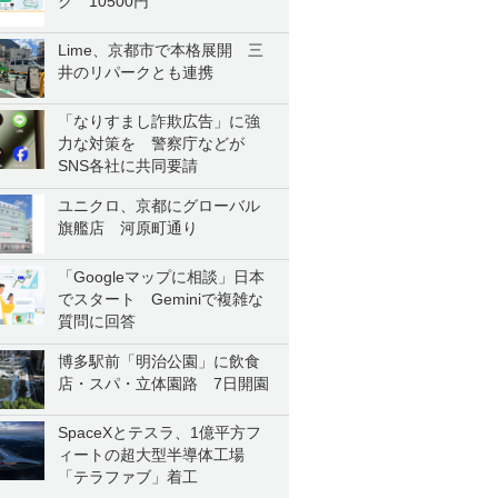
ク 10500円
Lime、京都市で本格展開 三
井のリパークとも連携
「なりすまし詐欺広告」に強
力な対策を 警察庁などが
SNS各社に共同要請
ユニクロ、京都にグローバル
旗艦店 河原町通り
「Googleマップに相談」日本
でスタート Geminiで複雑な
質問に回答
博多駅前「明治公園」に飲食
店・スパ・立体園路 7日開園
SpaceXとテスラ、1億平方フ
ィートの超大型半導体工場
「テラファブ」着工