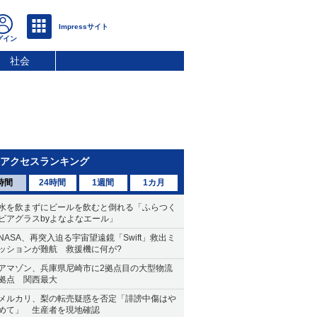
社会
アクセスランキング
時間
24時間
1週間
1カ月
水を飲まずにビールを飲むと倒れる「ふらつく
ビアグラスbyよなよなエール」
NASA、再突入迫る宇宙望遠鏡「Swift」救出ミ
ッションが難航 救援機に何が?
アマゾン、兵庫県尼崎市に2拠点目の大型物流
拠点 関西最大
メルカリ、梨の転売疑惑を否定「誹謗中傷はや
めて」 生産者を現地確認