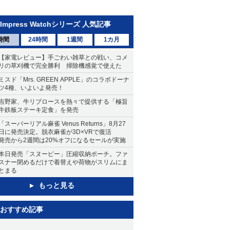
Impress Watchシリーズ 人気記事
時間
24時間
1週間
1カ月
【家電レビュー】手ごわい雑草との戦い、コメ
リの草刈機で完全勝利 掃除機感覚で使えた
ミスド「Mrs. GREEN APPLE」のコラボドーナ
ツ4種、いよいよ発売！
吉野家、牛リブロースを熱々で提供する「極旨
牛鉄板ステーキ定食」を発売
「スーパーリアル麻雀 Venus Returns」8月27
日に発売決定。脱衣麻雀が3D×VRで復活
発売から2週間は20%オフになるセールが実施
本日発売「スヌーピー」圧縮収納ポーチ。ファ
スナー閉めるだけで着替えや荷物がスリムにま
とまる
もっと見る
おすすめ記事