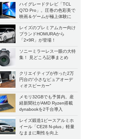
ハイグレードテレビ「TCL
Q7D Pro」。圧巻の色彩美で
映画＆ゲームが極上体験に
レイズのプレミアムカー向け
ブランドHOMURAから
「2×9R」が登場！
ソニーミラーレス一眼の大特
集！ 見どころ記事まとめ
クリエイティブが作った2万
円台の“小さなピュアオーデ
ィオスピーカー”
メモリ32GBでも予算内。産
経新聞社がAMD Ryzen搭載
dynabookを2千台導入
レイズ鍛造1ピースアルミホ
イール「CE28 N-plus」軽量
なままに剛性を向上