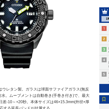
1
はウレタン製。ガラスは球面サファイアガラス(無反
用防水。ムーブメントは⾃動巻き(手巻き付き)で、最大
-10～+20秒。本体サイズは46×15.3mm(外径×厚
対応する延長バンドが付属する。