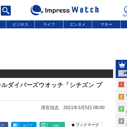
ビジネス
ライフ
エンタメ
マネー
1
カルダイバーズウオッチ「シチズン プ
清宮信志
2021年3月5日 08:00
ブックマーク
ェア
はてブ
note