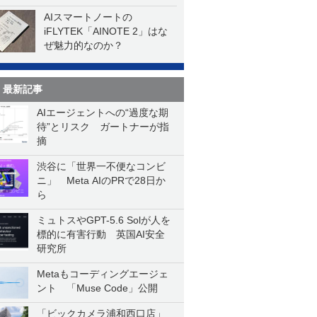
一気に聴く
AIスマートノートの
iFLYTEK「AINOTE 2」はな
ぜ魅力的なのか？
最新記事
AIエージェントへの“過度な期
待”とリスク ガートナーが指
摘
渋谷に「世界一不便なコンビ
ニ」 Meta AIのPRで28日か
ら
ミュトスやGPT-5.6 Solが人を
標的に有害行動 英国AI安全
研究所
Metaもコーディングエージェ
ント 「Muse Code」公開
「ビックカメラ浦和西口店」