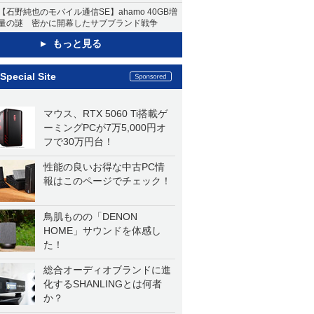
【石野純也のモバイル通信SE】ahamo 40GB増
量の謎 密かに開幕したサブブランド戦争
もっと見る
Special Site
マウス、RTX 5060 Ti搭載ゲ
ーミングPCが7万5,000円オ
フで30万円台！
性能の良いお得な中古PC情
報はこのページでチェック！
鳥肌ものの「DENON
HOME」サウンドを体感し
た！
総合オーディオブランドに進
化するSHANLINGとは何者
か？