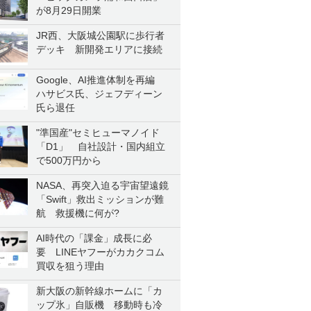
が8月29日開業
JR西、大阪城公園駅に歩行者
デッキ 新開発エリアに接続
Google、AI推進体制を再編
ハサビス氏、ジェフディーン
氏ら退任
"準国産"セミヒューマノイド
「D1」 自社設計・国内組立
で500万円から
NASA、再突入迫る宇宙望遠鏡
「Swift」救出ミッションが難
航 救援機に何が?
AI時代の「課金」成長に必
要 LINEヤフーがカカクコム
買収を狙う理由
新大阪の新幹線ホームに「カ
ップ氷」自販機 移動時も冷