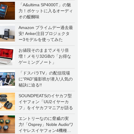
「A&ultima SP4000T」の魅
力！ポケットに入るオーディ
オの醍醐味
Amazon プライムデー過去最
安! Anker注目プロジェクタ
ー3モデルを使ってみた
お値段そのままでメモリ倍
増！メモリ32GBの「お得な
ゲーミングノート」
「ドスパラTV」の配信現場
に“PAD”撮影班が潜入!人気の
秘訣に迫る!!
SOUNDPEATSのイヤカフ型
イヤフォン「UU2イヤーカ
フ」をイヤカフマニアが語る
エントリーなのに脅威の実
力!「Osprey」Noble Audioワ
イヤレスイヤフォン4機種を