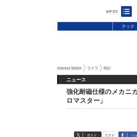
テック
Impress Watch
ライフ
時計
ニュース
強化耐磁仕様のメカニ
ロマスター」
ポスト
リスト
シ