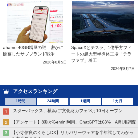
ahamo 40GB増量の謎　密かに
SpaceXとテスラ、1億平方フィ
開幕したサブブランド戦争
ートの超大型半導体工場「テラ
ファブ」着工
2026年8月5日
2026年8月7日
アクセスランキング
1時間
24時間
1週間
1カ月
スターバックス、横浜に“文化財カフェ”8月10日オープン
【アンケート】8割がGemini利用、ChatGPTは68% AI利用調査
【小寺信良のくらしDX】リカバリーウェアを半年試してわかっ