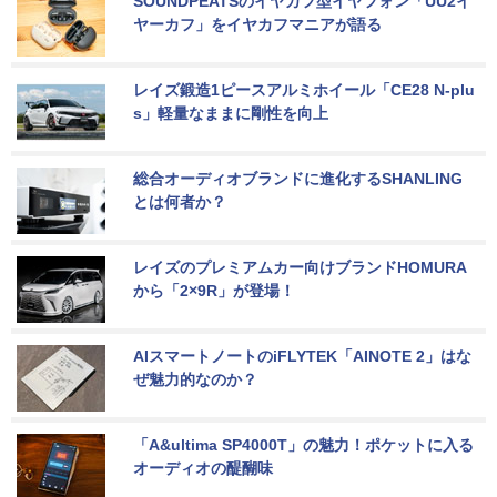
SOUNDPEATSのイヤカフ型イヤフォン「UU2イ
ヤーカフ」をイヤカフマニアが語る
レイズ鍛造1ピースアルミホイール「CE28 N-plu
s」軽量なままに剛性を向上
総合オーディオブランドに進化するSHANLING
とは何者か？
レイズのプレミアムカー向けブランドHOMURA
から「2×9R」が登場！
AIスマートノートのiFLYTEK「AINOTE 2」はな
ぜ魅力的なのか？
「A&ultima SP4000T」の魅力！ポケットに入る
オーディオの醍醐味