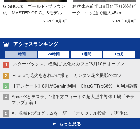
G-SHOCK、ゴールド×ブラウン
お盆休み前半は8日に下り渋滞ピ
の「MASTER OF G」3モデル
ーク　中央道で最大45km
2026年8月8日
2026年8月8日
アクセスランキング
1時間
24時間
1週間
1カ月
スターバックス、横浜に“文化財カフェ”8月10日オープン
iPhoneで花火をきれいに撮る カンタン花火撮影のコツ
【アンケート】8割がGemini利用、ChatGPTは68% AI利用調査
SpaceXとテスラ、1億平方フィートの超大型半導体工場「テラ
ファブ」着工
X、収益化プログラムを一新 「オリジナル投稿」が基準に
もっと見る