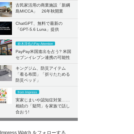
古民家活用の商業施設「新綱
島MICCA」 26年秋開業
ChatGPT、無料で最新の
「GPT-5.6 Luna」提供
鈴木淳也のPay Attention
PayPay米国進出を占う? 米国
セブンイレブン連携の可能性
キングジム、防災アイテム
「着る布団」「折りたためる
防災ベッド」
from Impress
実家じまいや認知症対策……
相続の「疑問」を家族で話し
合おう!
Impress Watch をフォローする