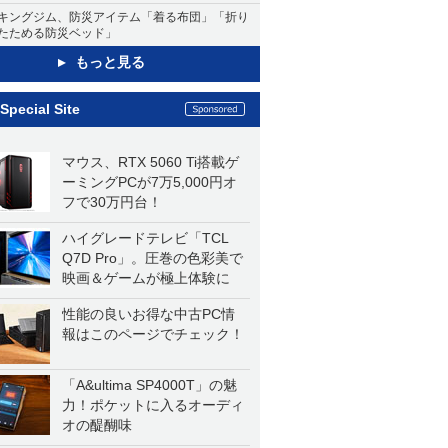
キングジム、防災アイテム「着る布団」「折り
たためる防災ベッド」
もっと見る
Special Site
マウス、RTX 5060 Ti搭載ゲ
ーミングPCが7万5,000円オ
フで30万円台！
ハイグレードテレビ「TCL
Q7D Pro」。圧巻の色彩美で
映画＆ゲームが極上体験に
性能の良いお得な中古PC情
報はこのページでチェック！
「A&ultima SP4000T」の魅
力！ポケットに入るオーディ
オの醍醐味