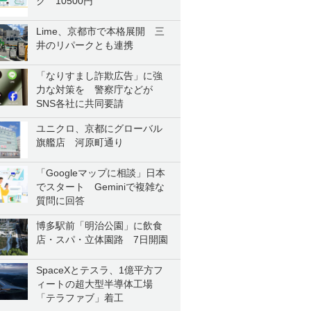
ク 10500円
Lime、京都市で本格展開 三
井のリパークとも連携
「なりすまし詐欺広告」に強
力な対策を 警察庁などが
SNS各社に共同要請
ユニクロ、京都にグローバル
旗艦店 河原町通り
「Googleマップに相談」日本
でスタート Geminiで複雑な
質問に回答
博多駅前「明治公園」に飲食
店・スパ・立体園路 7日開園
SpaceXとテスラ、1億平方フ
ィートの超大型半導体工場
「テラファブ」着工