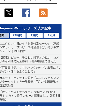
Impress Watchシリーズ 人気記事
時間
24時間
1週間
1カ月
ユニクロ、今日から「お盆特別セール」。涼感
シアサッカーワンピース待望値下げ、撥水ギア
ショーツは1990円に
【家電レビュー】手ごわい雑草との戦い、コメ
リの草刈機で完全勝利 掃除機感覚で使えた
NTT島田社長、ソフトバンクのセブン出資に「d
ポイント使えるようにして」
カルディ、オンライン限定「ネコバッグ＆タン
ブラーセット」を一般販売。7月の抽選販売の
当選無効分
「オクトパストラベラー」70%オフで1,643
円！ もうすぐ終了のセール情報まとめ【8月8日
更新】
ニンテンドーeショップでは「大神 絶景版」が