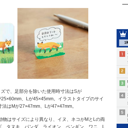
1
イズで、足部分を除いた使用時寸法はSが
Mが25×60mm、Lが45×45mm。イラストタイプのサイ
はMが27×47mm、Lが47×47mm。
動物はサイズにより異なり、イヌ、ネコがMとLの両
ギ、タヌキ、パンダ、ライオン、ペンギン、ワニ、L