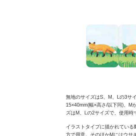
無地のサイズはS、M、Lの3サ
15×40mm(幅×高さ/以下同)、
ズはM、Lの2サイズで、使用時寸法
イラストタイプに描かれている
方で用意。そのほかMにはウサ