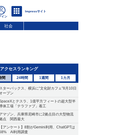
社会
アクセスランキング
時間
24時間
1週間
1カ月
スターバックス、横浜に“文化財カフェ”8月10日
オープン
SpaceXとテスラ、1億平方フィートの超大型半
導体工場「テラファブ」着工
アマゾン、兵庫県尼崎市に2拠点目の大型物流
拠点 関西最大
【アンケート】8割がGemini利用、ChatGPTは
68% AI利用調査