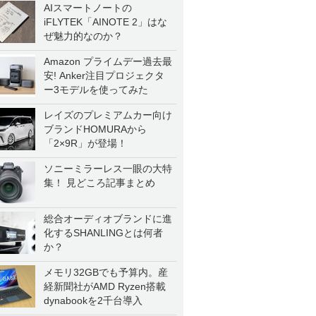
AIスマートノートの
iFLYTEK「AINOTE 2」はな
ぜ魅力的なのか？
Amazon プライムデー過去最
安! Anker注目プロジェクタ
ー3モデルを使ってみた
レイズのプレミアムカー向け
ブランドHOMURAから
「2×9R」が登場！
ソニーミラーレス一眼の大特
集！ 見どころ記事まとめ
総合オーディオブランドに進
化するSHANLINGとは何者
か？
メモリ32GBでも予算内。産
経新聞社がAMD Ryzen搭載
dynabookを2千台導入