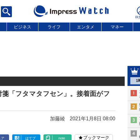
ビジネス
ライフ
エンタメ
マネー
1
付箋「フタマタフセン」。接着面がフ
加藤綾
2021年1月8日 08:00
ブックマーク
ェア
はてブ
note