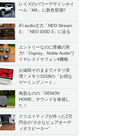
レイズのパワーデザインホイ
ール「M6」に新色登場!!
iFi audio主力「NEO Stream
3」「NEO iDSD 3」に迫る
エントリーなのに脅威の実
力!「Osprey」Noble Audioワ
イヤレスイヤフォン4機種を
一気に聴く
お値段そのままでメモリ倍
増！メモリ32GBの「お得な
ゲーミングノート」
鳥肌ものの「DENON
HOME」サウンドを体感し
た！
クリエイティブが作った2万
円台の“小さなピュアオーデ
ィオスピーカー”