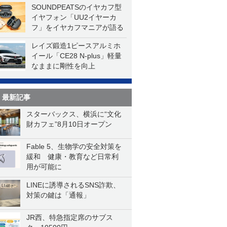
SOUNDPEATSのイヤカフ型
イヤフォン「UU2イヤーカ
フ」をイヤカフマニアが語る
レイズ鍛造1ピースアルミホ
イール「CE28 N-plus」軽量
なままに剛性を向上
最新記事
スターバックス、横浜に“文化
財カフェ”8月10日オープン
Fable 5、生物学の安全対策を
緩和 健康・教育など日常利
用が可能に
LINEに誘導されるSNS詐欺、
対策の鍵は「通報」
JR西、特急指定席のサブス