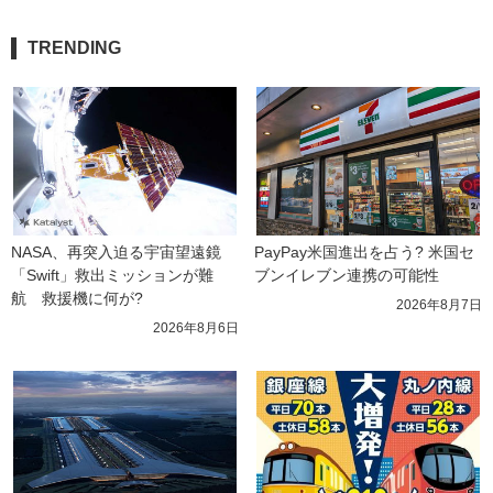
TRENDING
NASA、再突入迫る宇宙望遠鏡
PayPay米国進出を占う? 米国セ
「Swift」救出ミッションが難
ブンイレブン連携の可能性
航　救援機に何が?
2026年8月7日
2026年8月6日