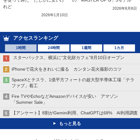
れど
2026年8月8日
2026年1月10日
アクセスランキング
1時間
24時間
1週間
1カ月
スターバックス、横浜に“文化財カフェ”8月10日オープン
iPhoneで花火をきれいに撮る カンタン花火撮影のコツ
SpaceXとテスラ、1億平方フィートの超大型半導体工場「テラ
ファブ」着工
Fire TVやEchoなどAmazonデバイスが安い アマゾン
「Summer Sale」
【アンケート】8割がGemini利用、ChatGPTは68% AI利用調査
もっと見る