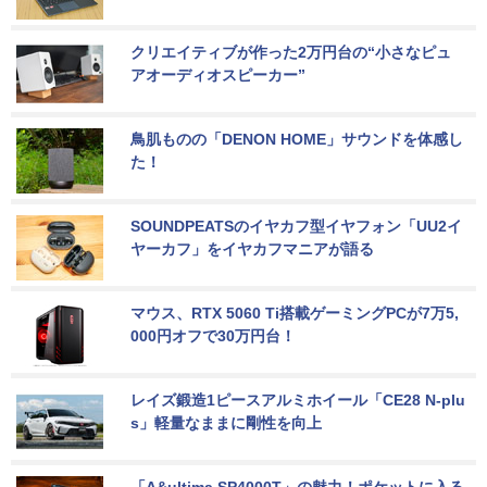
クリエイティブが作った2万円台の“小さなピュ
アオーディオスピーカー”
鳥肌ものの「DENON HOME」サウンドを体感し
た！
SOUNDPEATSのイヤカフ型イヤフォン「UU2イ
ヤーカフ」をイヤカフマニアが語る
マウス、RTX 5060 Ti搭載ゲーミングPCが7万5,
000円オフで30万円台！
レイズ鍛造1ピースアルミホイール「CE28 N-plu
s」軽量なままに剛性を向上
「A&ultima SP4000T」の魅力！ポケットに入る