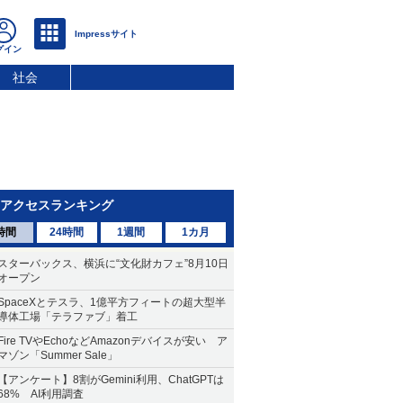
社会
アクセスランキング
時間
24時間
1週間
1カ月
スターバックス、横浜に“文化財カフェ”8月10日
オープン
SpaceXとテスラ、1億平方フィートの超大型半
導体工場「テラファブ」着工
Fire TVやEchoなどAmazonデバイスが安い ア
マゾン「Summer Sale」
【アンケート】8割がGemini利用、ChatGPTは
68% AI利用調査