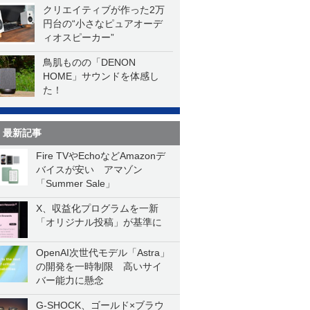
クリエイティブが作った2万
円台の“小さなピュアオーデ
ィオスピーカー”
鳥肌ものの「DENON
HOME」サウンドを体感し
た！
最新記事
Fire TVやEchoなどAmazonデ
バイスが安い アマゾン
「Summer Sale」
X、収益化プログラムを一新
「オリジナル投稿」が基準に
OpenAI次世代モデル「Astra」
の開発を一時制限 高いサイ
バー能力に懸念
G-SHOCK、ゴールド×ブラウ