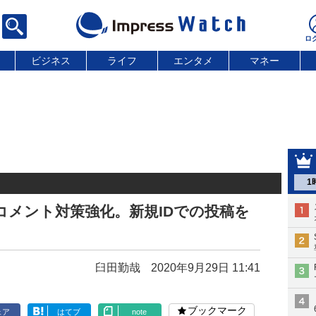
ビジネス
ライフ
エンタメ
マネー
1
反コメント対策強化。新規IDでの投稿を
臼田勤哉
2020年9月29日 11:41
ブックマーク
ェア
はてブ
note