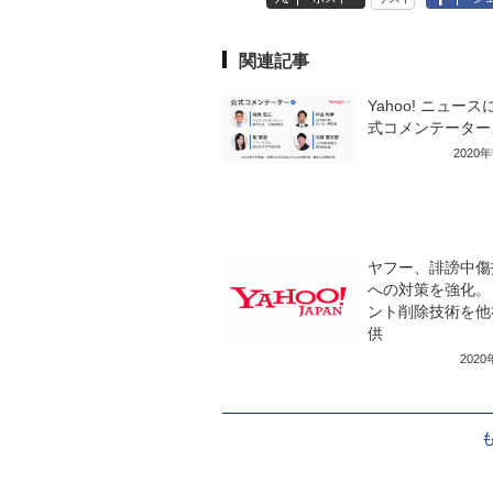
関連記事
Yahoo! ニュー
式コメンテーター
2020
ヤフー、誹謗中傷
への対策を強化。
ント削除技術を他
供
202