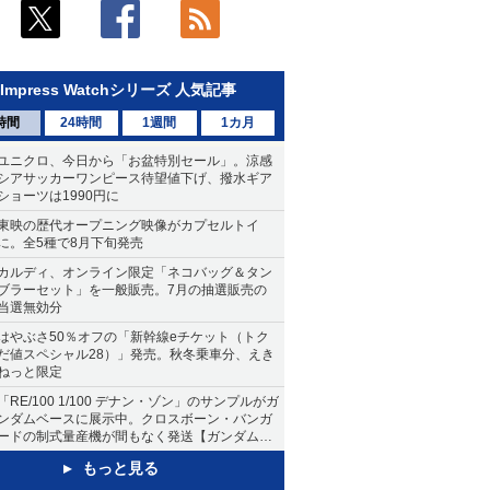
Impress Watchシリーズ 人気記事
時間
24時間
1週間
1カ月
ユニクロ、今日から「お盆特別セール」。涼感
シアサッカーワンピース待望値下げ、撥水ギア
ショーツは1990円に
東映の歴代オープニング映像がカプセルトイ
に。全5種で8月下旬発売
カルディ、オンライン限定「ネコバッグ＆タン
ブラーセット」を一般販売。7月の抽選販売の
当選無効分
はやぶさ50％オフの「新幹線eチケット（トク
だ値スペシャル28）」発売。秋冬乗車分、えき
ねっと限定
「RE/100 1/100 デナン・ゾン」のサンプルがガ
ンダムベースに展示中。クロスボーン・バンガ
ードの制式量産機が間もなく発送【ガンダムベ
ース撮り下ろし】
もっと見る