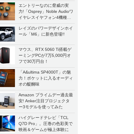
エントリーなのに脅威の実
力!「Osprey」Noble Audioワ
イヤレスイヤフォン4機種を
一気に聴く
レイズのパワーデザインホイ
ール「M6」に新色登場!!
マウス、RTX 5060 Ti搭載ゲ
ーミングPCが7万5,000円オ
フで30万円台！
「A&ultima SP4000T」の魅
力！ポケットに入るオーディ
オの醍醐味
Amazon プライムデー過去最
安! Anker注目プロジェクタ
ー3モデルを使ってみた
ハイグレードテレビ「TCL
Q7D Pro」。圧巻の色彩美で
映画＆ゲームが極上体験に