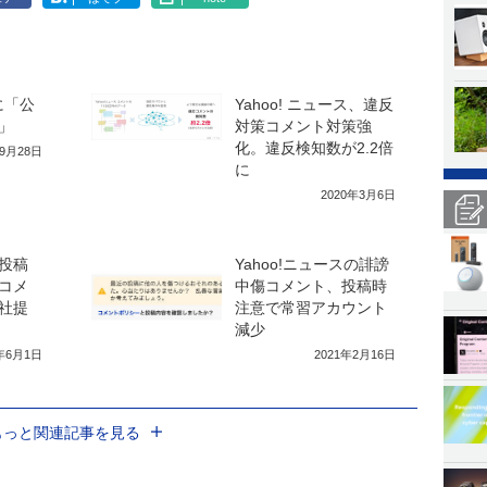
スに「公
Yahoo! ニュース、違反
」
対策コメント対策強
化。違反検知数が2.2倍
年9月28日
に
2020年3月6日
投稿
Yahoo!ニュースの誹謗
コメ
中傷コメント、投稿時
社提
注意で常習アカウント
減少
0年6月1日
2021年2月16日
もっと関連記事を見る