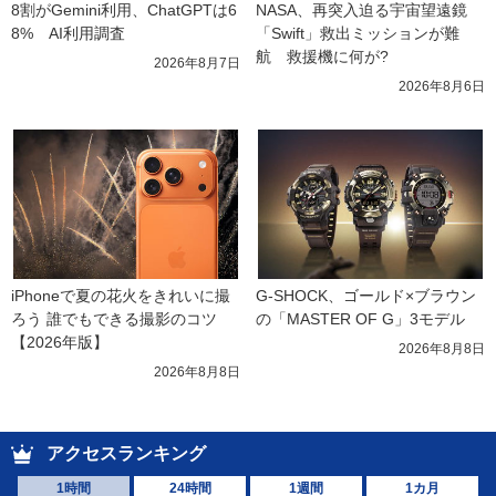
8割がGemini利用、ChatGPTは6
NASA、再突入迫る宇宙望遠鏡
8%　AI利用調査
「Swift」救出ミッションが難
航　救援機に何が?
2026年8月7日
2026年8月6日
iPhoneで夏の花火をきれいに撮
G-SHOCK、ゴールド×ブラウン
ろう 誰でもできる撮影のコツ
の「MASTER OF G」3モデル
【2026年版】
2026年8月8日
2026年8月8日
アクセスランキング
1時間
24時間
1週間
1カ月