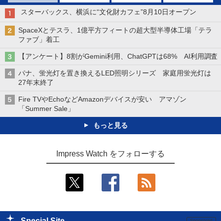
スターバックス、横浜に“文化財カフェ”8月10日オープン
SpaceXとテスラ、1億平方フィートの超大型半導体工場「テラ
ファブ」着工
【アンケート】8割がGemini利用、ChatGPTは68% AI利用調査
パナ、蛍光灯を置き換えるLED照明シリーズ 家庭用蛍光灯は
27年末終了
Fire TVやEchoなどAmazonデバイスが安い アマゾン
「Summer Sale」
もっと見る
Impress Watch をフォローする
Special Site