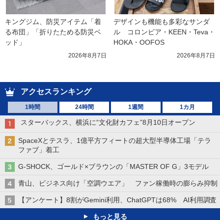
キングジム、防災アイテム「着
デザインも機能も多彩なサンダ
る布団」「折りたためる防災ベ
ル　コロンビア・KEEN・Teva・
ッド」
HOKA・OOFOS
2026年8月7日
2026年8月7日
アクセスランキング
1時間
24時間
1週間
1カ月
スターバックス、横浜に“文化財カフェ”8月10日オープン
SpaceXとテスラ、1億平方フィートの超大型半導体工場「テラ
ファブ」着工
G-SHOCK、ゴールド×ブラウンの「MASTER OF G」3モデル
青山、ビジネス向け「空調ウエア」 ファン稼働時の膨らみ抑制
【アンケート】8割がGemini利用、ChatGPTは68% AI利用調査
もっと見る