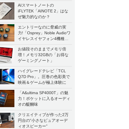
AIスマートノートの
iFLYTEK「AINOTE 2」はな
ぜ魅力的なのか？
エントリーなのに脅威の実
力!「Osprey」Noble Audioワ
イヤレスイヤフォン4機種を
一気に聴く
お値段そのままでメモリ倍
増！メモリ32GBの「お得な
ゲーミングノート」
ハイグレードテレビ「TCL
Q7D Pro」。圧巻の色彩美で
映画＆ゲームが極上体験に
「A&ultima SP4000T」の魅
力！ポケットに入るオーディ
オの醍醐味
クリエイティブが作った2万
円台の“小さなピュアオーデ
ィオスピーカー”