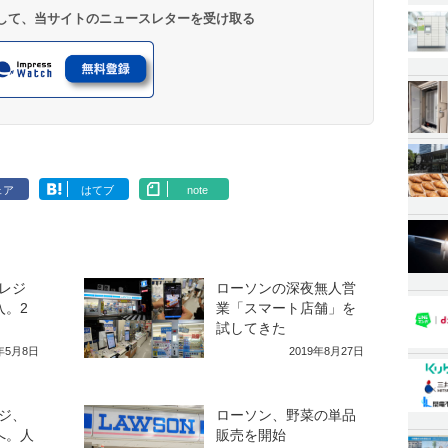
登録して、当サイトのニュースレターを受け取る
ェア
はてブ
note
レジ
ローソンの深夜無人営
入。2
業「スマート店舗」を
試してきた
0年5月8日
2019年8月27日
ジ、
ローソン、野菜の単品
へ。人
販売を開始