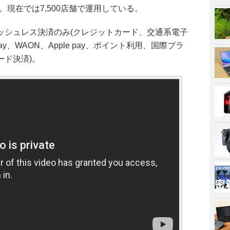
。現在では7,500店舗で運用している。
ッシュレス決済のみ(クレジットカード、交通系電子
Pay、WAON、Apple pay、ポイント利用、国際ブラ
ード決済)。