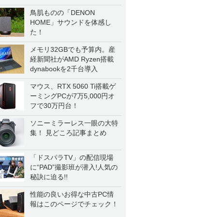
鳥肌ものの「DENON
HOME」サウンドを体感し
た！
メモリ32GBでも予算内。産
経新聞社がAMD Ryzen搭載
dynabookを2千台導入
マウス、RTX 5060 Ti搭載ゲ
ーミングPCが7万5,000円オ
フで30万円台！
ソニーミラーレス一眼の大特
集！ 見どころ記事まとめ
「ドスパラTV」の配信現場
に“PAD”撮影班が潜入!人気の
秘訣に迫る!!
性能の良いお得な中古PC情
報はこのページでチェック！