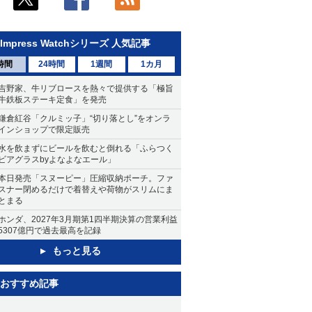
Impress Watchシリーズ 人気記事
時間
24時間
1週間
1カ月
吉野家、牛リブロースを熱々で提供する「極旨
牛鉄板ステーキ定食」を発売
鎌倉紅谷「クルミッ子」“切り落とし”をオンラ
インショップで限定販売
水を飲まずにビールを飲むと倒れる「ふらつく
ビアグラスbyよなよなエール」
本日発売「スヌーピー」圧縮収納ポーチ。ファ
スナー閉めるだけで着替えや荷物がスリムにま
とまる
ホンダ、2027年3月期第1四半期決算の営業利益
5307億円で過去最高を記録
もっと見る
おすすめ記事