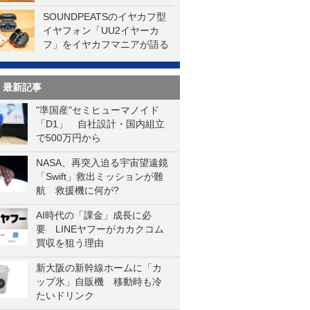
SOUNDPEATSのイヤカフ型
イヤフォン「UU2イヤーカ
フ」をイヤカフマニアが語る
最新記事
"準国産"セミヒューマノイド
「D1」 自社設計・国内組立
で500万円から
NASA、再突入迫る宇宙望遠鏡
「Swift」救出ミッションが難
航 救援機に何が?
AI時代の「課金」成長に必
要 LINEヤフーがカカクコム
買収を狙う理由
新大阪の新幹線ホームに「カ
ップ氷」自販機 移動時も冷
たいドリンク