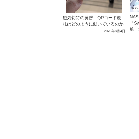
NA
磁気切符の黄昏 QRコード改
「S
札はどのように動いているのか
航 
2026年8月4日