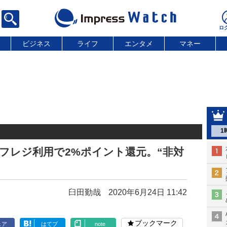
ビジネス
ライフ
エンタメ
マネー
1
フレジ利用で2%ポイント還元。“非対
臼田勤哉
2020年6月24日 11:42
ブックマーク
ェア
はてブ
note