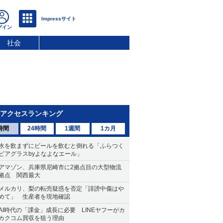
社会
アクセスランキング
時間
24時間
1週間
1カ月
水を飲まずにビールを飲むと倒れる「ふらつく
ビアグラスbyよなよなエール」
アマゾン、兵庫県尼崎市に2拠点目の大型物流
拠点 関西最大
メルカリ、梨の転売疑惑を否定「誹謗中傷はや
めて」 生産者を現地確認
AI時代の「課金」成長に必要 LINEヤフーがカ
カクコム買収を狙う理由