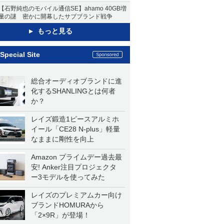
【石野純也のモバイル通信SE】ahamo 40GB増
量の謎 密かに開幕したサブブランド戦争
もっと見る
Special Site
総合オーディオブランドに進
化するSHANLINGとは何者
か？
レイズ鍛造1ピースアルミホ
イール「CE28 N-plus」軽量
なままに剛性を向上
Amazon プライムデー過去最
安! Anker注目プロジェクタ
ー3モデルを使ってみた
レイズのプレミアムカー向け
ブランドHOMURAから
「2×9R」が登場！