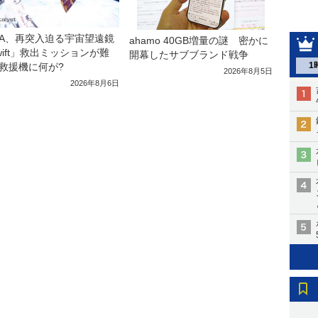
SA、再突入迫る宇宙望遠鏡
ahamo 40GB増量の謎 密かに
wift」救出ミッションが難
開幕したサブブランド戦争
1
救援機に何が?
2026年8月5日
2026年8月6日