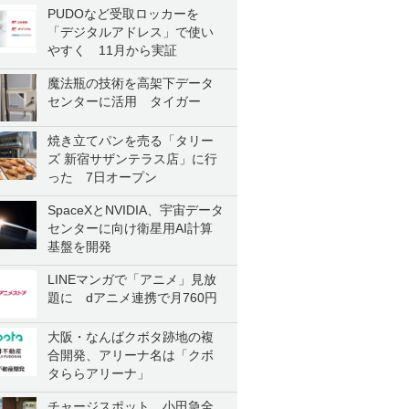
PUDOなど受取ロッカーを
「デジタルアドレス」で使い
やすく 11月から実証
魔法瓶の技術を高架下データ
センターに活用 タイガー
焼き立てパンを売る「タリー
ズ 新宿サザンテラス店」に行
った 7日オープン
SpaceXとNVIDIA、宇宙データ
センターに向け衛星用AI計算
基盤を開発
LINEマンガで「アニメ」見放
題に dアニメ連携で月760円
大阪・なんばクボタ跡地の複
合開発、アリーナ名は「クボ
タららアリーナ」
チャージスポット、小田急全