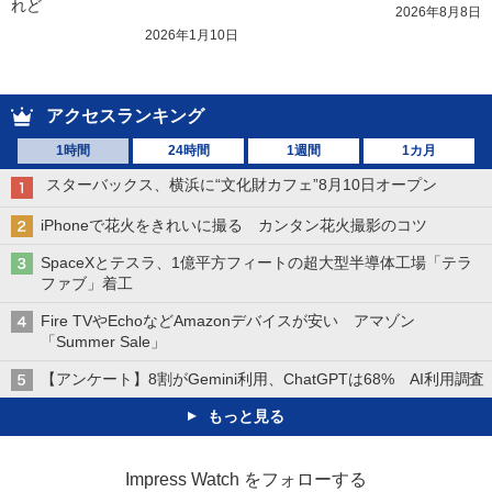
れど
2026年8月8日
2026年1月10日
アクセスランキング
1時間
24時間
1週間
1カ月
スターバックス、横浜に“文化財カフェ”8月10日オープン
iPhoneで花火をきれいに撮る カンタン花火撮影のコツ
SpaceXとテスラ、1億平方フィートの超大型半導体工場「テラ
ファブ」着工
Fire TVやEchoなどAmazonデバイスが安い アマゾン
「Summer Sale」
【アンケート】8割がGemini利用、ChatGPTは68% AI利用調査
もっと見る
Impress Watch をフォローする