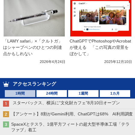
「LAMY safari」×「クルトガ」
ChatGPTでPhotoshopやAcrobat
はシャープペンのひとつの到達
が使える　「この写真の背景を
点かもしれない
ぼかして」
2026年4月24日
2025年12月10日
アクセスランキング
1時間
24時間
1週間
1カ月
スターバックス、横浜に“文化財カフェ”8月10日オープン
【アンケート】8割がGemini利用、ChatGPTは68% AI利用調査
SpaceXとテスラ、1億平方フィートの超大型半導体工場「テラ
ファブ」着工