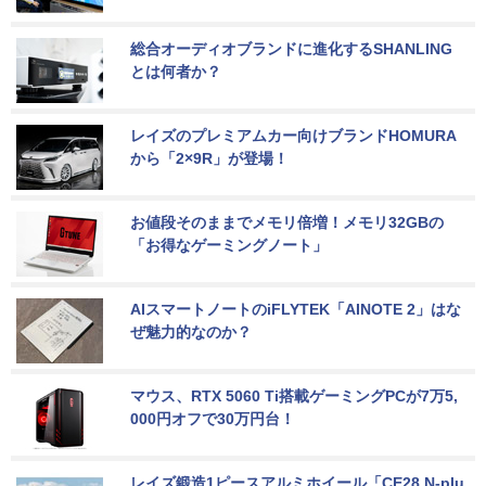
総合オーディオブランドに進化するSHANLING
とは何者か？
レイズのプレミアムカー向けブランドHOMURA
から「2×9R」が登場！
お値段そのままでメモリ倍増！メモリ32GBの
「お得なゲーミングノート」
AIスマートノートのiFLYTEK「AINOTE 2」はな
ぜ魅力的なのか？
マウス、RTX 5060 Ti搭載ゲーミングPCが7万5,
000円オフで30万円台！
レイズ鍛造1ピースアルミホイール「CE28 N-plu