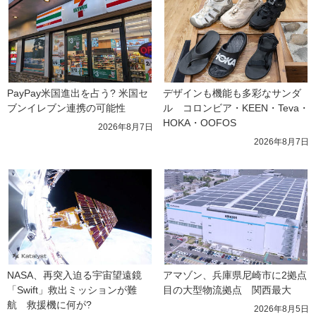
PayPay米国進出を占う? 米国セ
デザインも機能も多彩なサンダ
ブンイレブン連携の可能性
ル　コロンビア・KEEN・Teva・
HOKA・OOFOS
2026年8月7日
2026年8月7日
NASA、再突入迫る宇宙望遠鏡
アマゾン、兵庫県尼崎市に2拠点
「Swift」救出ミッションが難
目の大型物流拠点　関西最大
航　救援機に何が?
2026年8月5日