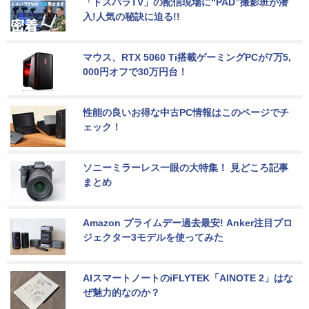
「ドスパラTV」の配信現場に“PAD”撮影班が潜
入!人気の秘訣に迫る!!
マウス、RTX 5060 Ti搭載ゲーミングPCが7万5,
000円オフで30万円台！
性能の良いお得な中古PC情報はこのページでチ
ェック！
ソニーミラーレス一眼の大特集！ 見どころ記事
まとめ
Amazon プライムデー過去最安! Anker注目プロ
ジェクター3モデルを使ってみた
AIスマートノートのiFLYTEK「AINOTE 2」はな
ぜ魅力的なのか？