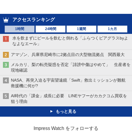
アクセスランキング
1時間
24時間
1週間
1カ月
水を飲まずにビールを飲むと倒れる「ふらつくビアグラスbyよ
なよなエール」
アマゾン、兵庫県尼崎市に2拠点目の大型物流拠点 関西最大
メルカリ、梨の転売疑惑を否定「誹謗中傷はやめて」 生産者を
現地確認
NASA、再突入迫る宇宙望遠鏡「Swift」救出ミッションが難航
救援機に何が?
AI時代の「課金」成長に必要 LINEヤフーがカカクコム買収を
狙う理由
もっと見る
Impress Watch をフォローする