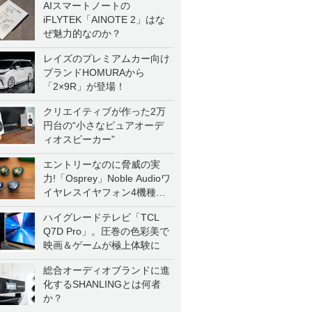
AIスマートノートの
iFLYTEK「AINOTE 2」はな
ぜ魅力的なのか？
レイズのプレミアムカー向け
ブランドHOMURAから
「2×9R」が登場！
クリエイティブが作った2万
円台の“小さなピュアオーデ
ィオスピーカー”
エントリーなのに脅威の実
力!「Osprey」Noble Audioワ
イヤレスイヤフォン4機種を
一気に聴く
ハイグレードテレビ「TCL
Q7D Pro」。圧巻の色彩美で
映画＆ゲームが極上体験に
総合オーディオブランドに進
化するSHANLINGとは何者
か？