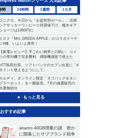
Impress Watchシリーズ 人気記事
時間
24時間
1週間
1カ月
ユニクロ、今日から「お盆特別セール」。涼感
シアサッカーワンピース待望値下げ、撥水ギア
ショーツは1990円に
ミスド「Mrs. GREEN APPLE」のコラボドーナ
ツ4種、いよいよ発売！
【家電レビュー】手ごわい雑草との戦い、コメ
リの草刈機で完全勝利 掃除機感覚で使えた
NTT島田社長、ソフトバンクのセブン出資に「d
ポイント使えるようにして」
カルディ、オンライン限定「ネコバッグ＆タン
ブラーセット」を一般販売。7月の抽選販売の
当選無効分
もっと見る
おすすめ記事
ahamo 40GB増量の謎 密か
に開幕したサブブランド戦争