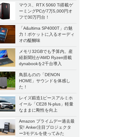
マウス、RTX 5060 Ti搭載ゲ
ーミングPCが7万5,000円オ
フで30万円台！
「A&ultima SP4000T」の魅
力！ポケットに入るオーディ
オの醍醐味
メモリ32GBでも予算内。産
経新聞社がAMD Ryzen搭載
dynabookを2千台導入
鳥肌ものの「DENON
HOME」サウンドを体感し
た！
レイズ鍛造1ピースアルミホ
イール「CE28 N-plus」軽量
なままに剛性を向上
Amazon プライムデー過去最
安! Anker注目プロジェクタ
ー3モデルを使ってみた