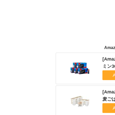
Ama
[Am
ミン30
[Ama
麦ごは