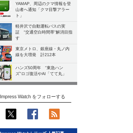
YAMAP、周辺のクマ情報を登
山者へ通知「クマ目撃アラー
ト」
軽井沢で自動運転バスの実
証 “交通空白時間帯”解消目指
す
東京メトロ、銀座線・丸ノ内
線を大増発 計212本
ハンズ50周年 “東急ハン
ズ”ロゴ復活やAI「てて丸」
Impress Watch をフォローする