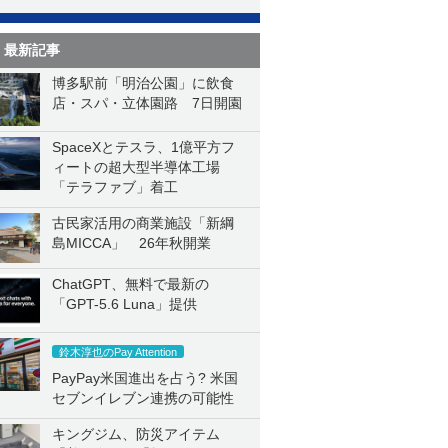
最新記事
博多駅前「明治公園」に飲食
店・スパ・立体園路 7日開園
SpaceXとテスラ、1億平方フ
ィートの超大型半導体工場
「テラファブ」着工
古民家活用の商業施設「新綱
島MICCA」 26年秋開業
ChatGPT、無料で最新の
「GPT-5.6 Luna」提供
鈴木淳也のPay Attention
PayPay米国進出を占う? 米国
セブンイレブン連携の可能性
キングジム、防災アイテム